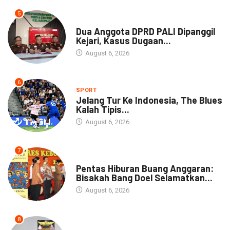
5
NEWS
Dua Anggota DPRD PALI Dipanggil
Kejari, Kasus Dugaan...
August 6, 2026
6
SPORT
Jelang Tur Ke Indonesia, The Blues
Kalah Tipis...
August 6, 2026
7
ARTIKEL
Pentas Hiburan Buang Anggaran:
Bisakah Bang Doel Selamatkan...
August 6, 2026
8
DAERAH