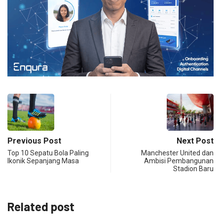
Previous Post
Next Post
Top 10 Sepatu Bola Paling
Manchester United dan
Ikonik Sepanjang Masa
Ambisi Pembangunan
Stadion Baru
Related post