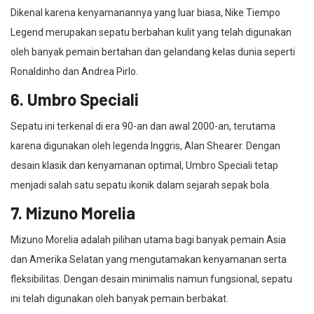
Dikenal karena kenyamanannya yang luar biasa, Nike Tiempo
Legend merupakan sepatu berbahan kulit yang telah digunakan
oleh banyak pemain bertahan dan gelandang kelas dunia seperti
Ronaldinho dan Andrea Pirlo.
6.
Umbro Speciali
Sepatu ini terkenal di era 90-an dan awal 2000-an, terutama
karena digunakan oleh legenda Inggris, Alan Shearer. Dengan
desain klasik dan kenyamanan optimal, Umbro Speciali tetap
menjadi salah satu sepatu ikonik dalam sejarah sepak bola.
7.
Mizuno Morelia
Mizuno Morelia adalah pilihan utama bagi banyak pemain Asia
dan Amerika Selatan yang mengutamakan kenyamanan serta
fleksibilitas. Dengan desain minimalis namun fungsional, sepatu
ini telah digunakan oleh banyak pemain berbakat.