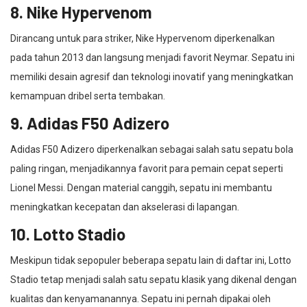
8.
Nike Hypervenom
Dirancang untuk para striker, Nike Hypervenom diperkenalkan
pada tahun 2013 dan langsung menjadi favorit Neymar. Sepatu ini
memiliki desain agresif dan teknologi inovatif yang meningkatkan
kemampuan dribel serta tembakan.
9.
Adidas F50 Adizero
Adidas F50 Adizero diperkenalkan sebagai salah satu sepatu bola
paling ringan, menjadikannya favorit para pemain cepat seperti
Lionel Messi. Dengan material canggih, sepatu ini membantu
meningkatkan kecepatan dan akselerasi di lapangan.
10.
Lotto Stadio
Meskipun tidak sepopuler beberapa sepatu lain di daftar ini, Lotto
Stadio tetap menjadi salah satu sepatu klasik yang dikenal dengan
kualitas dan kenyamanannya. Sepatu ini pernah dipakai oleh