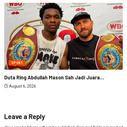
NEWS
159 Personel Polda Sumsel Dilatih Jadi Trainer...
August 6, 2026
Leave a Reply