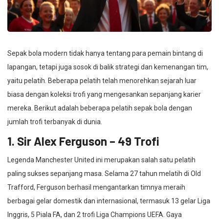
Sepak bola modern tidak hanya tentang para pemain bintang di
lapangan, tetapi juga sosok di balik strategi dan kemenangan tim,
yaitu pelatih. Beberapa pelatih telah menorehkan sejarah luar
biasa dengan koleksi trofi yang mengesankan sepanjang karier
mereka. Berikut adalah beberapa pelatih sepak bola dengan
jumlah trofi terbanyak di dunia.
1.
Sir Alex Ferguson
– 49 Trofi
Legenda Manchester United ini merupakan salah satu pelatih
paling sukses sepanjang masa. Selama 27 tahun melatih di Old
Trafford, Ferguson berhasil mengantarkan timnya meraih
berbagai gelar domestik dan internasional, termasuk 13 gelar Liga
Inggris, 5 Piala FA, dan 2 trofi Liga Champions UEFA. Gaya