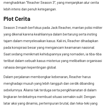
menghadirkan “Reacher Season 3”, yang menjanjikan alur cerita
lebih intens dan penuh ketegangan.
Plot Cerita
Season 3 masih berfokus pada Jack Reacher, mantan polisi militer
yang dikenal karena keahliannya dalam bertarung serta insting
tajam dalam menyelesaikan kasus. Kali ini, Reacher dihadapkan
pada konspirasi besar yang mengancam keamanan nasional.
Saat sedang menikmati kehidupannya yang nomaden, ia tiba-tiba
terlibat dalam sebuah kasus misterius yang melibatkan organisasi
rahasia dengan kepentingan global.
Dalam perjalanan membongkar kebenaran, Reacher harus
menghadapi musuh yang lebih tangguh dan cerdik dibanding
sebelumnya. Aliansi tak terduga serta pengkhianatan di dalam
lingkaran terdekatnya membuat situasi semakin sulit. Dengan
latar aksi yang dinamis, pertempuran brutal, dan teka-teki yang