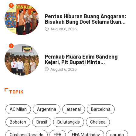
7
ARTIKEL
Pentas Hiburan Buang Anggaran:
Bisakah Bang Doel Selamatkan...
August 6, 2026
8
DAERAH
Pemkab Muara Enim Gandeng
Kejari, Plt Bupati Minta...
August 6, 2026
TOPIK
AC Milan
Argentina
arsenal
Barcelona
Bobotoh
Brasil
Bulutangkis
Chelsea
Cristiano Ronaldo
FIFA
FIFA Matchday
garuda