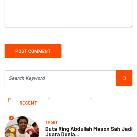
RECENT
1
SPORT
Duta Ring Abdullah Mason Sah Jadi
Juara Dunia...