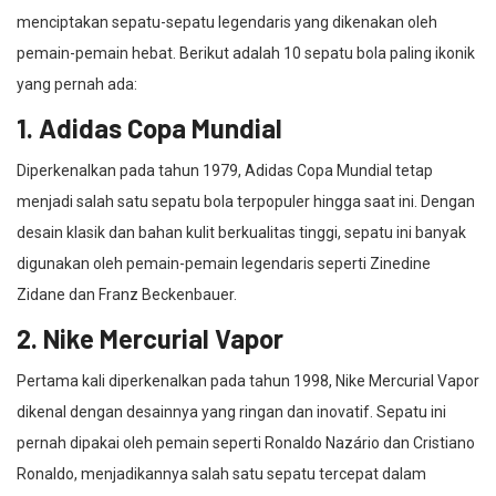
menciptakan sepatu-sepatu legendaris yang dikenakan oleh
pemain-pemain hebat. Berikut adalah 10 sepatu bola paling ikonik
yang pernah ada:
1.
Adidas Copa Mundial
Diperkenalkan pada tahun 1979, Adidas Copa Mundial tetap
menjadi salah satu sepatu bola terpopuler hingga saat ini. Dengan
desain klasik dan bahan kulit berkualitas tinggi, sepatu ini banyak
digunakan oleh pemain-pemain legendaris seperti Zinedine
Zidane dan Franz Beckenbauer.
2.
Nike Mercurial Vapor
Pertama kali diperkenalkan pada tahun 1998, Nike Mercurial Vapor
dikenal dengan desainnya yang ringan dan inovatif. Sepatu ini
pernah dipakai oleh pemain seperti Ronaldo Nazário dan Cristiano
Ronaldo, menjadikannya salah satu sepatu tercepat dalam