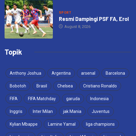
SPORT
Resmi Dampingi PSF FA, Erol
August 8, 2026
Topik
Anthony Joshua
Argentina
arsenal
Barcelona
Bobotoh
Brasil
Chelsea
Cristiano Ronaldo
FIFA
FIFA Matchday
garuda
Indonesia
Inggris
Inter Milan
jak Mania
Juventus
Kylian Mbappe
Lamine Yamal
liga champions