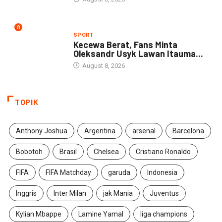
8
SPORT
Kecewa Berat, Fans Minta
Oleksandr Usyk Lawan Itauma...
August 8, 2026
TOPIK
Anthony Joshua
Argentina
arsenal
Barcelona
Bobotoh
Brasil
Chelsea
Cristiano Ronaldo
FIFA
FIFA Matchday
garuda
Indonesia
Inggris
Inter Milan
jak Mania
Juventus
Kylian Mbappe
Lamine Yamal
liga champions