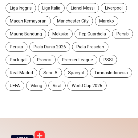
Liga Inggris
Liga Italia
Lionel Messi
Liverpool
Macan Kemayoran
Manchester City
Maroko
Maung Bandung
Meksiko
Pep Guardiola
Persib
Persija
Piala Dunia 2026
Piala Presiden
Portugal
Prancis
Premier League
PSSI
Real Madrid
Serie A
Spanyol
TimnasIndonesia
UEFA
Viking
Viral
World Cup 2026