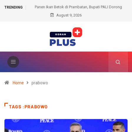
di Prambatan, Bupati PALI Dorong
Dihadapan DPRD, Plt Bupati Muara Enim
TRENDING
a Jadi Peluang Ekonomi
August 9, 2026
Fraksi
Home
prabowo
TAGS :PRABOWO