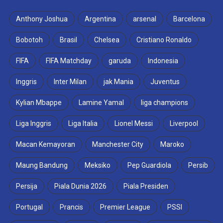
Anthony Joshua
Argentina
arsenal
Barcelona
Bobotoh
Brasil
Chelsea
Cristiano Ronaldo
FIFA
FIFA Matchday
garuda
Indonesia
Inggris
Inter Milan
jak Mania
Juventus
Kylian Mbappe
Lamine Yamal
liga champions
Liga Inggris
Liga Italia
Lionel Messi
Liverpool
Macan Kemayoran
Manchester City
Maroko
Maung Bandung
Meksiko
Pep Guardiola
Persib
Persija
Piala Dunia 2026
Piala Presiden
Portugal
Prancis
Premier League
PSSI