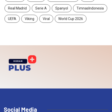
Real Madrid
Serie A
Spanyol
TimnasIndonesia
UEFA
Viking
Viral
World Cup 2026
Social Media