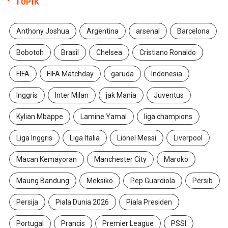
TOPIK
Anthony Joshua
Argentina
arsenal
Barcelona
Bobotoh
Brasil
Chelsea
Cristiano Ronaldo
FIFA
FIFA Matchday
garuda
Indonesia
Inggris
Inter Milan
jak Mania
Juventus
Kylian Mbappe
Lamine Yamal
liga champions
Liga Inggris
Liga Italia
Lionel Messi
Liverpool
Macan Kemayoran
Manchester City
Maroko
Maung Bandung
Meksiko
Pep Guardiola
Persib
Persija
Piala Dunia 2026
Piala Presiden
Portugal
Prancis
Premier League
PSSI