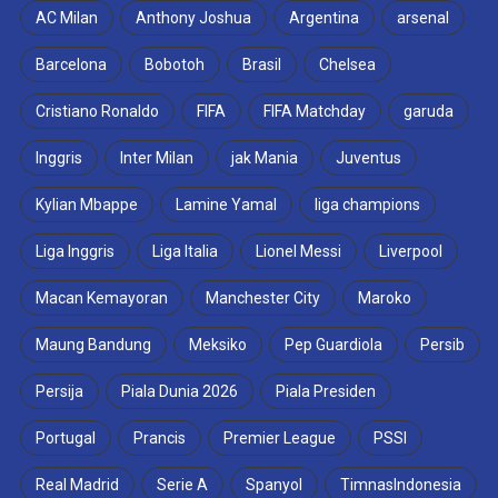
AC Milan
Anthony Joshua
Argentina
arsenal
Barcelona
Bobotoh
Brasil
Chelsea
Cristiano Ronaldo
FIFA
FIFA Matchday
garuda
Inggris
Inter Milan
jak Mania
Juventus
Kylian Mbappe
Lamine Yamal
liga champions
Liga Inggris
Liga Italia
Lionel Messi
Liverpool
Macan Kemayoran
Manchester City
Maroko
Maung Bandung
Meksiko
Pep Guardiola
Persib
Persija
Piala Dunia 2026
Piala Presiden
Portugal
Prancis
Premier League
PSSI
Real Madrid
Serie A
Spanyol
TimnasIndonesia