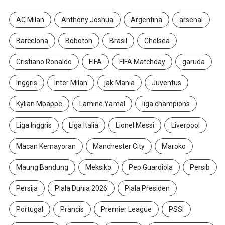
AC Milan
Anthony Joshua
Argentina
arsenal
Barcelona
Bobotoh
Brasil
Chelsea
Cristiano Ronaldo
FIFA
FIFA Matchday
garuda
Inggris
Inter Milan
jak Mania
Juventus
Kylian Mbappe
Lamine Yamal
liga champions
Liga Inggris
Liga Italia
Lionel Messi
Liverpool
Macan Kemayoran
Manchester City
Maroko
Maung Bandung
Meksiko
Pep Guardiola
Persib
Persija
Piala Dunia 2026
Piala Presiden
Portugal
Prancis
Premier League
PSSI