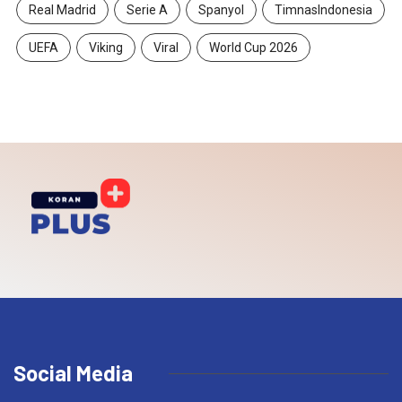
Real Madrid
Serie A
Spanyol
TimnasIndonesia
UEFA
Viking
Viral
World Cup 2026
Social Media