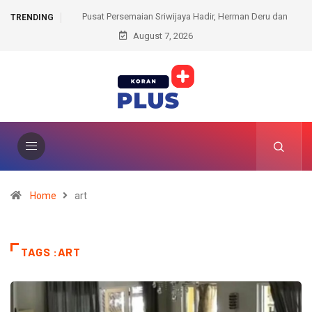
ijaya Hadir, Herman Deru dan
Kantah Prabumulih Ajak Camat dan Lurah Wuj
TRENDING
Komitmen Lestarikan Hutan
August 7, 2026
Administrasi Pertanahan
Home
art
TAGS :ART