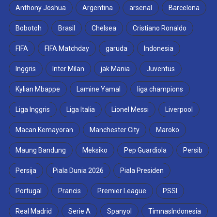
Anthony Joshua
Argentina
arsenal
Barcelona
Bobotoh
Brasil
Chelsea
Cristiano Ronaldo
FIFA
FIFA Matchday
garuda
Indonesia
Inggris
Inter Milan
jak Mania
Juventus
Kylian Mbappe
Lamine Yamal
liga champions
Liga Inggris
Liga Italia
Lionel Messi
Liverpool
Macan Kemayoran
Manchester City
Maroko
Maung Bandung
Meksiko
Pep Guardiola
Persib
Persija
Piala Dunia 2026
Piala Presiden
Portugal
Prancis
Premier League
PSSI
Real Madrid
Serie A
Spanyol
TimnasIndonesia