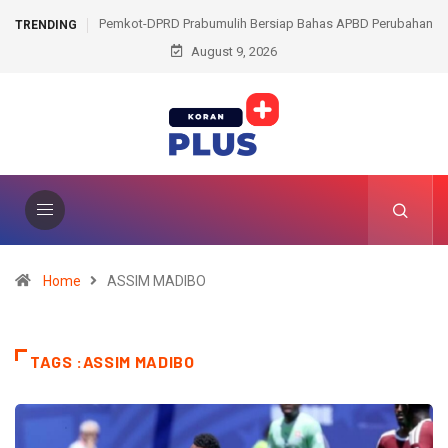
umulih Bersiap Bahas APBD Perubahan
Curas SPBU Pendopo Terbongkar, 4 Pe
TRENDING
2026
August 9, 2026
Muara Enim
Home
ASSIM MADIBO
TAGS :ASSIM MADIBO