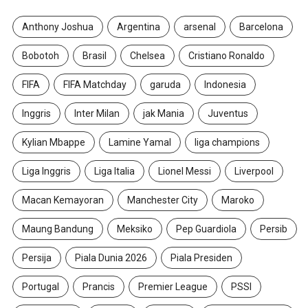
Anthony Joshua
Argentina
arsenal
Barcelona
Bobotoh
Brasil
Chelsea
Cristiano Ronaldo
FIFA
FIFA Matchday
garuda
Indonesia
Inggris
Inter Milan
jak Mania
Juventus
Kylian Mbappe
Lamine Yamal
liga champions
Liga Inggris
Liga Italia
Lionel Messi
Liverpool
Macan Kemayoran
Manchester City
Maroko
Maung Bandung
Meksiko
Pep Guardiola
Persib
Persija
Piala Dunia 2026
Piala Presiden
Portugal
Prancis
Premier League
PSSI