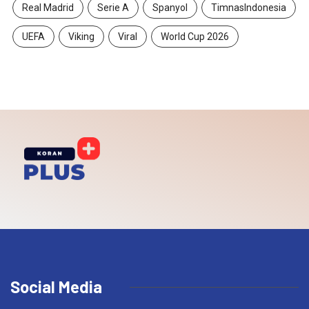
Real Madrid
Serie A
Spanyol
TimnasIndonesia
UEFA
Viking
Viral
World Cup 2026
Social Media