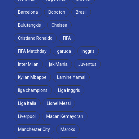
Barcelona
Bobotoh
Brasil
Bulutangkis
Chelsea
Cristiano Ronaldo
FIFA
FIFA Matchday
garuda
Inggris
Inter Milan
jak Mania
Juventus
Kylian Mbappe
Lamine Yamal
liga champions
Liga Inggris
Liga Italia
Lionel Messi
Liverpool
Macan Kemayoran
Manchester City
Maroko