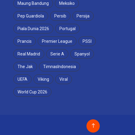
Maung Bandung
Meksiko
Pep Guardiola
Persib
Persija
Piala Dunia 2026
Portugal
Prancis
Premier League
PSSI
Real Madrid
Serie A
Spanyol
The Jak
TimnasIndonesia
UEFA
Viking
Viral
World Cup 2026