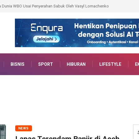
l Dilatih Jadi Trainer AI, Siap Bentengi Pelajar dari Ancaman Dunia Digital
BISNIS
SPORT
HIBURAN
LIFESTYLE
E
NEWS
Lapas Terendam Banjir di Aceh