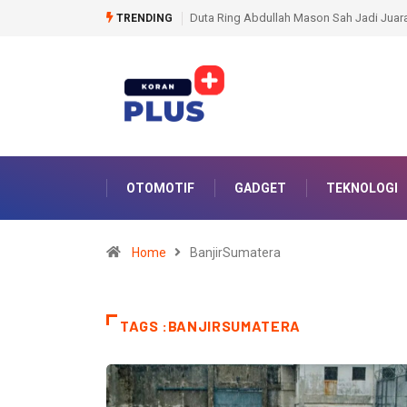
a WBO Usai Penyerahan Sabuk Oleh Vasyl Lomachenko
159 Personel Polda Sumse
TRENDING
OTOMOTIF
GADGET
TEKNOLOGI
Home
BanjirSumatera
TAGS :BANJIRSUMATERA