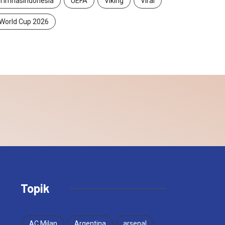
TimnasIndonesia
UEFA
Viking
Viral
World Cup 2026
Topik
AC Milan
Argentina
arsenal