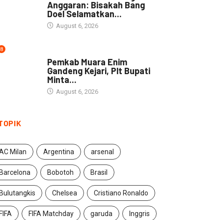
Anggaran: Bisakah Bang
Doel Selamatkan...
August 6, 2026
8
DAERAH
Pemkab Muara Enim
Gandeng Kejari, Plt Bupati
Minta...
August 6, 2026
TOPIK
AC Milan
Argentina
arsenal
Barcelona
Bobotoh
Brasil
Bulutangkis
Chelsea
Cristiano Ronaldo
FIFA
FIFA Matchday
garuda
Inggris