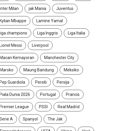
Inter Milan
jak Mania
Juventus
Kylian Mbappe
Lamine Yamal
liga champions
Liga Inggris
Liga Italia
Lionel Messi
Liverpool
Macan Kemayoran
Manchester City
Maroko
Maung Bandung
Meksiko
Pep Guardiola
Persib
Persija
Piala Dunia 2026
Portugal
Prancis
Premier League
PSSI
Real Madrid
Serie A
Spanyol
The Jak