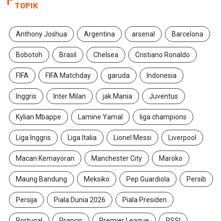
TOPIK
Anthony Joshua
Argentina
arsenal
Barcelona
Bobotoh
Brasil
Chelsea
Cristiano Ronaldo
FIFA
FIFA Matchday
garuda
Indonesia
Inggris
Inter Milan
jak Mania
Juventus
Kylian Mbappe
Lamine Yamal
liga champions
Liga Inggris
Liga Italia
Lionel Messi
Liverpool
Macan Kemayoran
Manchester City
Maroko
Maung Bandung
Meksiko
Pep Guardiola
Persib
Persija
Piala Dunia 2026
Piala Presiden
Portugal
Prancis
Premier League
PSSI