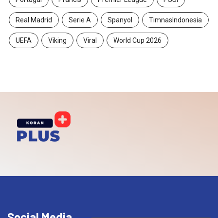
Real Madrid
Serie A
Spanyol
TimnasIndonesia
UEFA
Viking
Viral
World Cup 2026
Social Media