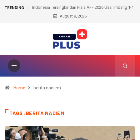
Indonesia Tersingkir dari Piala AFF 2026 Usai Imbang 1-1
Pusat Persemai
TRENDING
vs Singapura
August 8, 2026
Menhut RI Pe
Home
berita nadiem
TAGS :BERITA NADIEM