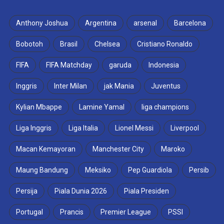
Anthony Joshua
Argentina
arsenal
Barcelona
Bobotoh
Brasil
Chelsea
Cristiano Ronaldo
FIFA
FIFA Matchday
garuda
Indonesia
Inggris
Inter Milan
jak Mania
Juventus
Kylian Mbappe
Lamine Yamal
liga champions
Liga Inggris
Liga Italia
Lionel Messi
Liverpool
Macan Kemayoran
Manchester City
Maroko
Maung Bandung
Meksiko
Pep Guardiola
Persib
Persija
Piala Dunia 2026
Piala Presiden
Portugal
Prancis
Premier League
PSSI