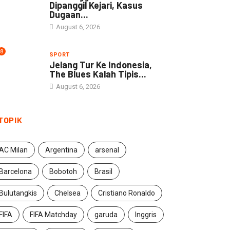
Dipanggil Kejari, Kasus
Dugaan...
August 6, 2026
8
SPORT
Jelang Tur Ke Indonesia,
The Blues Kalah Tipis...
August 6, 2026
TOPIK
AC Milan
Argentina
arsenal
Barcelona
Bobotoh
Brasil
Bulutangkis
Chelsea
Cristiano Ronaldo
FIFA
FIFA Matchday
garuda
Inggris