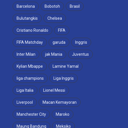
Barcelona
Bobotoh
Brasil
Bulutangkis
Chelsea
Cristiano Ronaldo
FIFA
FIFA Matchday
garuda
Inggris
Inter Milan
jak Mania
Juventus
Kylian Mbappe
Lamine Yamal
liga champions
Liga Inggris
Liga Italia
Lionel Messi
Liverpool
Macan Kemayoran
Manchester City
Maroko
Maung Bandung
Meksiko