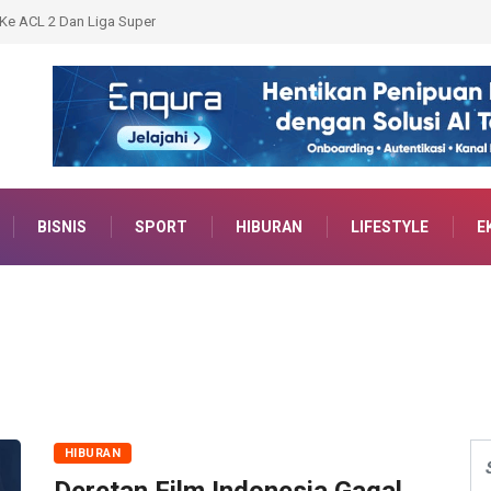
Presiden: Persebaya Angkat Trofi
k Terkejar
BISNIS
SPORT
HIBURAN
LIFESTYLE
E
HIBURAN
Deretan Film Indonesia Gagal