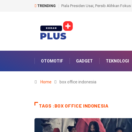
sai, Persib Alihkan Fokus Ke ACL 2 Dan Liga Super
Daftar Lengkap Juara Piala 
TRENDING
Perdana, Arema FC Kokoh Ta
OTOMOTIF
GADGET
TEKNOLOGI
Home
box office indonesia
TAGS :BOX OFFICE INDONESIA