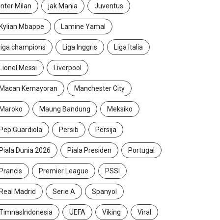
Inter Milan
jak Mania
Juventus
Kylian Mbappe
Lamine Yamal
liga champions
Liga Inggris
Liga Italia
Lionel Messi
Liverpool
Macan Kemayoran
Manchester City
Maroko
Maung Bandung
Meksiko
Pep Guardiola
Persib
Persija
Piala Dunia 2026
Piala Presiden
Portugal
Prancis
Premier League
PSSI
Real Madrid
Serie A
Spanyol
TimnasIndonesia
UEFA
Viking
Viral