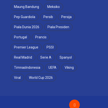
Maung Bandung
Meksiko
Pep Guardiola
Persib
Persija
Piala Dunia 2026
Piala Presiden
Portugal
Prancis
Premier League
PSSI
Real Madrid
Serie A
Spanyol
TimnasIndonesia
UEFA
Viking
Viral
World Cup 2026