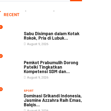
RECENT
1
DAERAH
Sabu Disimpan dalam Kotak
Rokok, Pria di Lubuk...
August 9, 2026
2
DAERAH
Pemkot Prabumulih Dorong
Patelki Tingkatkan
Kompetensi SDM dan...
August 9, 2026
3
SPORT
Dominasi Srikandi Indonesia,
Jasmine Azzahra Raih Emas,
Balqis...
August 9, 2026