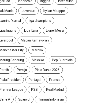
garuda
Indonesia
Inggris
Inter Milan
jak Mania
Juventus
Kylian Mbappe
Lamine Yamal
liga champions
Liga Inggris
Liga Italia
Lionel Messi
Liverpool
Macan Kemayoran
Manchester City
Maroko
Maung Bandung
Meksiko
Pep Guardiola
Persib
Persija
Piala Dunia 2026
Piala Presiden
Portugal
Prancis
Premier League
PSSI
Real Madrid
Serie A
Spanyol
TimnasIndonesia