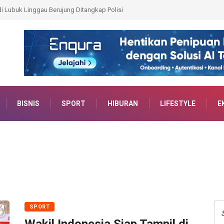
ng Patelki Tingkatkan Kompetensi SDM dan Mutu
BISNIS
SPORT
HIBURAN
LIFESTYLE
E
SPORT
Wakil Indonesia Siap Tampil di