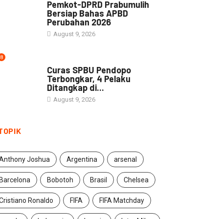
Pemkot-DPRD Prabumulih
Bersiap Bahas APBD
Perubahan 2026
August 9, 2026
8
NEWS
Curas SPBU Pendopo
Terbongkar, 4 Pelaku
Ditangkap di...
August 9, 2026
TOPIK
Anthony Joshua
Argentina
arsenal
Barcelona
Bobotoh
Brasil
Chelsea
Cristiano Ronaldo
FIFA
FIFA Matchday