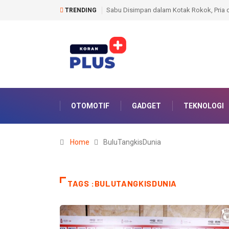
ok, Pria di Lubuk Linggau Berujung Ditangkap Polisi
Pemkot Prabumulih Doro
TRENDING
Pelayanan
OTOMOTIF
GADGET
TEKNOLOGI
Home
BuluTangkisDunia
TAGS :BULUTANGKISDUNIA