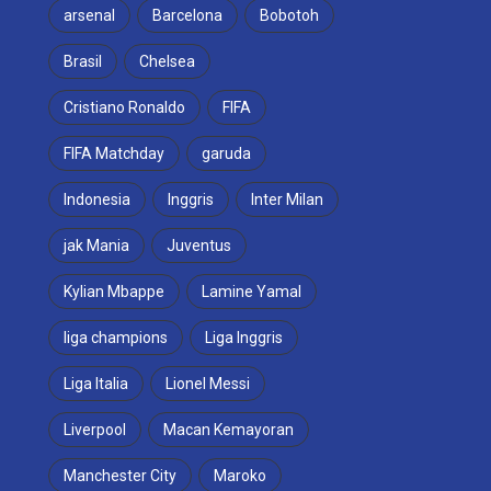
arsenal
Barcelona
Bobotoh
Brasil
Chelsea
Cristiano Ronaldo
FIFA
FIFA Matchday
garuda
Indonesia
Inggris
Inter Milan
jak Mania
Juventus
Kylian Mbappe
Lamine Yamal
liga champions
Liga Inggris
Liga Italia
Lionel Messi
Liverpool
Macan Kemayoran
Manchester City
Maroko