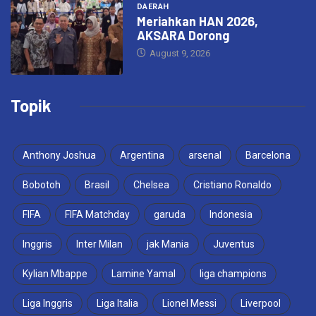
DAERAH
Meriahkan HAN 2026,
AKSARA Dorong
August 9, 2026
Topik
Anthony Joshua
Argentina
arsenal
Barcelona
Bobotoh
Brasil
Chelsea
Cristiano Ronaldo
FIFA
FIFA Matchday
garuda
Indonesia
Inggris
Inter Milan
jak Mania
Juventus
Kylian Mbappe
Lamine Yamal
liga champions
Liga Inggris
Liga Italia
Lionel Messi
Liverpool