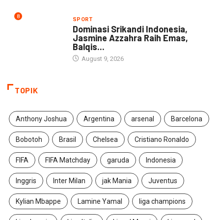
8
SPORT
Dominasi Srikandi Indonesia,
Jasmine Azzahra Raih Emas,
Balqis...
August 9, 2026
TOPIK
Anthony Joshua
Argentina
arsenal
Barcelona
Bobotoh
Brasil
Chelsea
Cristiano Ronaldo
FIFA
FIFA Matchday
garuda
Indonesia
Inggris
Inter Milan
jak Mania
Juventus
Kylian Mbappe
Lamine Yamal
liga champions