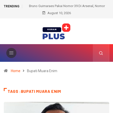
39 Di Arsenal, Nomor
Kembalinya Sang Mantan Raja WBO, Joseph Parker 
TRENDING
hankan!
Hukuman, Siap Mengacak-acak Kelas Berat
August 10, 2026
Home
Bupati Muara Enim
TAGS :BUPATI MUARA ENIM