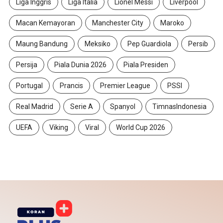
Liga Inggris
Liga Italia
Lionel Messi
Liverpool
Macan Kemayoran
Manchester City
Maroko
Maung Bandung
Meksiko
Pep Guardiola
Persib
Persija
Piala Dunia 2026
Piala Presiden
Portugal
Prancis
Premier League
PSSI
Real Madrid
Serie A
Spanyol
TimnasIndonesia
UEFA
Viking
Viral
World Cup 2026