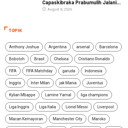
Capaskibraka Prabumulih Jalani...
August 8, 2026
TOPIK
Anthony Joshua
Argentina
arsenal
Barcelona
Bobotoh
Brasil
Chelsea
Cristiano Ronaldo
FIFA
FIFA Matchday
garuda
Indonesia
Inggris
Inter Milan
jak Mania
Juventus
Kylian Mbappe
Lamine Yamal
liga champions
Liga Inggris
Liga Italia
Lionel Messi
Liverpool
Macan Kemayoran
Manchester City
Maroko