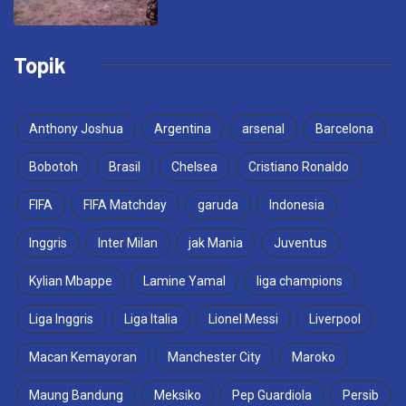
Topik
Anthony Joshua
Argentina
arsenal
Barcelona
Bobotoh
Brasil
Chelsea
Cristiano Ronaldo
FIFA
FIFA Matchday
garuda
Indonesia
Inggris
Inter Milan
jak Mania
Juventus
Kylian Mbappe
Lamine Yamal
liga champions
Liga Inggris
Liga Italia
Lionel Messi
Liverpool
Macan Kemayoran
Manchester City
Maroko
Maung Bandung
Meksiko
Pep Guardiola
Persib