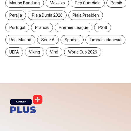
Maung Bandung
Meksiko
Pep Guardiola
Persib
Persija
Piala Dunia 2026
Piala Presiden
Portugal
Prancis
Premier League
PSSI
Real Madrid
Serie A
Spanyol
TimnasIndonesia
UEFA
Viking
Viral
World Cup 2026