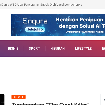
h Vasyl Lomachenko
159 Personel Polda Sumsel Dilatih Jadi Trainer AI, Siap Ben
BISNIS
SPORT
HIBURAN
LIFESTYLE
E
SPORT
Tumbangkan “The Giant Killer”,