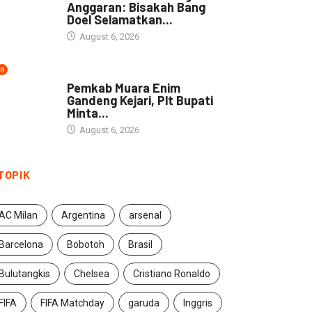
Anggaran: Bisakah Bang
Doel Selamatkan...
August 6, 2026
8
DAERAH
Pemkab Muara Enim
Gandeng Kejari, Plt Bupati
Minta...
August 6, 2026
TOPIK
AC Milan
Argentina
arsenal
Barcelona
Bobotoh
Brasil
Bulutangkis
Chelsea
Cristiano Ronaldo
FIFA
FIFA Matchday
garuda
Inggris