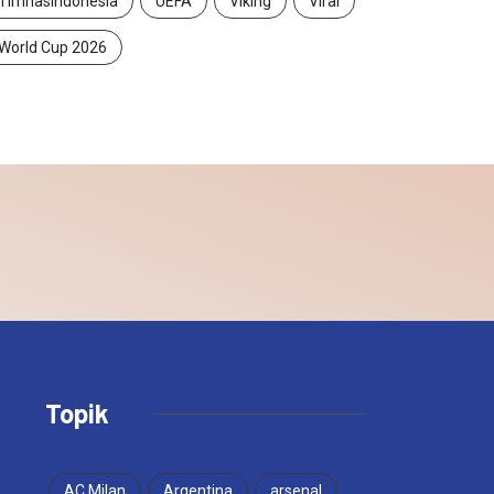
TimnasIndonesia
UEFA
Viking
Viral
World Cup 2026
Topik
AC Milan
Argentina
arsenal