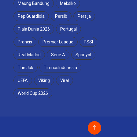
Maung Bandung
Meksiko
Pep Guardiola
Persib
Persija
Piala Dunia 2026
Portugal
Prancis
Premier League
PSSI
Real Madrid
Serie A
Spanyol
The Jak
TimnasIndonesia
UEFA
Viking
Viral
World Cup 2026