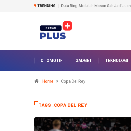
Ring Abdullah Mason Sah Jadi Juara Dunia WBO Usai Penyerahan Sabuk Ole
TRENDING
OTOMOTIF
GADGET
TEKNOLOGI
Home
Copa Del Rey
TAGS :COPA DEL REY