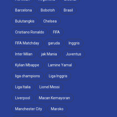
Barcelona
Bobotoh
Brasil
Bulutangkis
Chelsea
Cristiano Ronaldo
FIFA
FIFA Matchday
garuda
Inggris
Inter Milan
jak Mania
Juventus
Kylian Mbappe
Lamine Yamal
liga champions
Liga Inggris
Liga Italia
Lionel Messi
Liverpool
Macan Kemayoran
Manchester City
Maroko