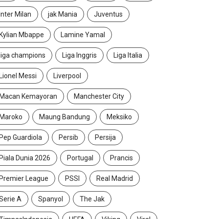
Inter Milan
jak Mania
Juventus
Kylian Mbappe
Lamine Yamal
liga champions
Liga Inggris
Liga Italia
Lionel Messi
Liverpool
Macan Kemayoran
Manchester City
Maroko
Maung Bandung
Meksiko
Pep Guardiola
Persib
Persija
Piala Dunia 2026
Portugal
Prancis
Premier League
PSSI
Real Madrid
Serie A
Spanyol
The Jak