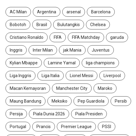
AC Milan
Argentina
arsenal
Barcelona
Bobotoh
Brasil
Bulutangkis
Chelsea
Cristiano Ronaldo
FIFA
FIFA Matchday
garuda
Inggris
Inter Milan
jak Mania
Juventus
Kylian Mbappe
Lamine Yamal
liga champions
Liga Inggris
Liga Italia
Lionel Messi
Liverpool
Macan Kemayoran
Manchester City
Maroko
Maung Bandung
Meksiko
Pep Guardiola
Persib
Persija
Piala Dunia 2026
Piala Presiden
Portugal
Prancis
Premier League
PSSI