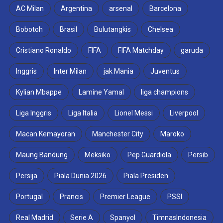
AC Milan
Argentina
arsenal
Barcelona
Bobotoh
Brasil
Bulutangkis
Chelsea
Cristiano Ronaldo
FIFA
FIFA Matchday
garuda
Inggris
Inter Milan
jak Mania
Juventus
Kylian Mbappe
Lamine Yamal
liga champions
Liga Inggris
Liga Italia
Lionel Messi
Liverpool
Macan Kemayoran
Manchester City
Maroko
Maung Bandung
Meksiko
Pep Guardiola
Persib
Persija
Piala Dunia 2026
Piala Presiden
Portugal
Prancis
Premier League
PSSI
Real Madrid
Serie A
Spanyol
TimnasIndonesia