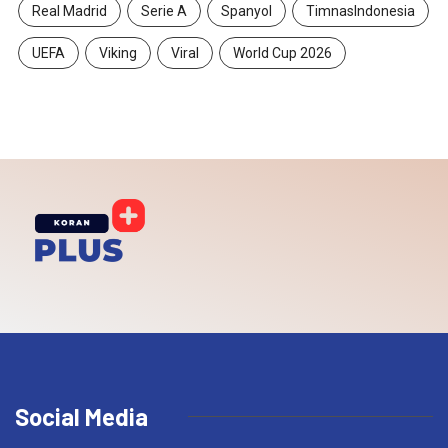
Real Madrid
Serie A
Spanyol
TimnasIndonesia
UEFA
Viking
Viral
World Cup 2026
Social Media