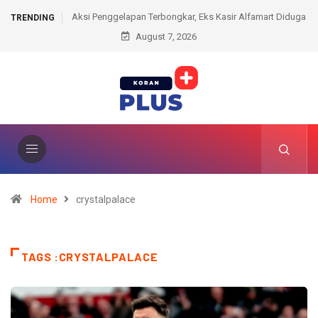
Terbongkar, Eks Kasir Alfamart Diduga
Piala Presiden Usai, Persib Alihkan 
TRENDING
ngkan Transaksi Elektronik
August 7, 2026
Liga Super
Home
crystalpalace
TAGS :CRYSTALPALACE