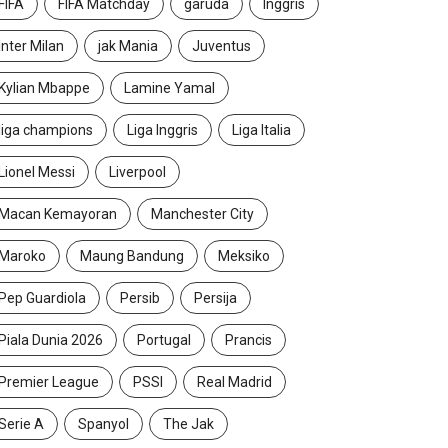
FIFA
FIFA Matchday
garuda
Inggris
Inter Milan
jak Mania
Juventus
Kylian Mbappe
Lamine Yamal
liga champions
Liga Inggris
Liga Italia
Lionel Messi
Liverpool
Macan Kemayoran
Manchester City
Maroko
Maung Bandung
Meksiko
Pep Guardiola
Persib
Persija
Piala Dunia 2026
Portugal
Prancis
Premier League
PSSI
Real Madrid
Serie A
Spanyol
The Jak