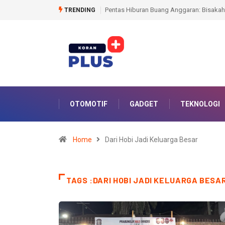
 Selamatkan Buku Sastra Betawi Dari Kebuntuan?
Pemkab Muara Enim Gandeng 
TRENDING
OTOMOTIF
GADGET
TEKNOLOGI
Home
Dari Hobi Jadi Keluarga Besar
TAGS :DARI HOBI JADI KELUARGA BESA