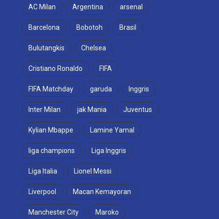
AC Milan
Argentina
arsenal
Barcelona
Bobotoh
Brasil
Bulutangkis
Chelsea
Cristiano Ronaldo
FIFA
FIFA Matchday
garuda
Inggris
Inter Milan
jak Mania
Juventus
Kylian Mbappe
Lamine Yamal
liga champions
Liga Inggris
Liga Italia
Lionel Messi
Liverpool
Macan Kemayoran
Manchester City
Maroko