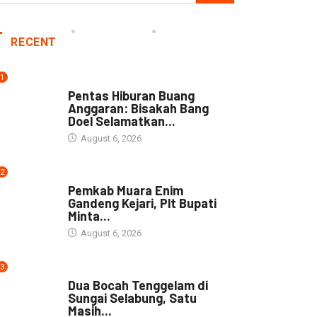
RECENT
1
ARTIKEL
Pentas Hiburan Buang
Anggaran: Bisakah Bang
Doel Selamatkan...
August 6, 2026
2
DAERAH
Pemkab Muara Enim
Gandeng Kejari, Plt Bupati
Minta...
August 6, 2026
3
DAERAH
Dua Bocah Tenggelam di
Sungai Selabung, Satu
Masih...