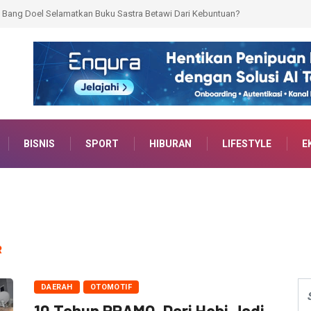
Kejari, Plt Bupati Minta ASN Jangan Takut Konsultasi Hukum
BISNIS
SPORT
HIBURAN
LIFESTYLE
E
R
DAERAH
OTOMOTIF
10 Tahun PRAMO, Dari Hobi Jadi