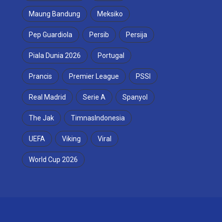
Maung Bandung
Meksiko
Pep Guardiola
Persib
Persija
Piala Dunia 2026
Portugal
Prancis
Premier League
PSSI
Real Madrid
Serie A
Spanyol
The Jak
TimnasIndonesia
UEFA
Viking
Viral
World Cup 2026