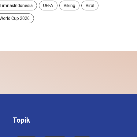
TimnasIndonesia
UEFA
Viking
Viral
World Cup 2026
Topik