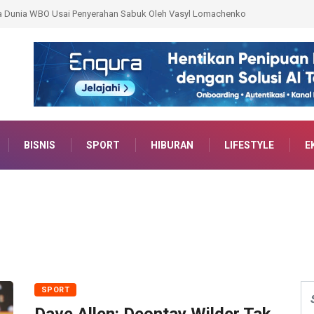
an Sabuk Oleh Vasyl Lomachenko
159 Personel Polda Sumsel Dilatih Jadi Trainer
BISNIS
SPORT
HIBURAN
LIFESTYLE
E
SPORT
Dave Allen: Deontay Wilder Tak