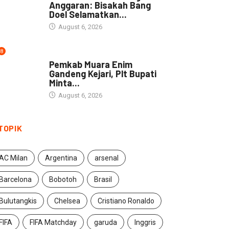
Anggaran: Bisakah Bang
Doel Selamatkan...
August 6, 2026
8
DAERAH
Pemkab Muara Enim
Gandeng Kejari, Plt Bupati
Minta...
August 6, 2026
TOPIK
AC Milan
Argentina
arsenal
Barcelona
Bobotoh
Brasil
Bulutangkis
Chelsea
Cristiano Ronaldo
FIFA
FIFA Matchday
garuda
Inggris