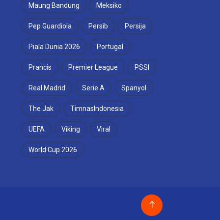
Maung Bandung
Meksiko
Pep Guardiola
Persib
Persija
Piala Dunia 2026
Portugal
Prancis
Premier League
PSSI
Real Madrid
Serie A
Spanyol
The Jak
TimnasIndonesia
UEFA
Viking
Viral
World Cup 2026