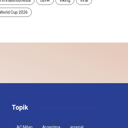
TimnasIndonesia
UEFA
Viking
Viral
World Cup 2026
Topik
AC Milan
Argentina
arsenal