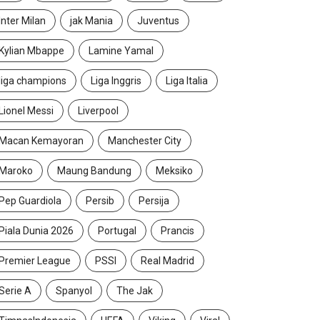
Inter Milan
jak Mania
Juventus
Kylian Mbappe
Lamine Yamal
liga champions
Liga Inggris
Liga Italia
Lionel Messi
Liverpool
Macan Kemayoran
Manchester City
Maroko
Maung Bandung
Meksiko
Pep Guardiola
Persib
Persija
Piala Dunia 2026
Portugal
Prancis
Premier League
PSSI
Real Madrid
Serie A
Spanyol
The Jak