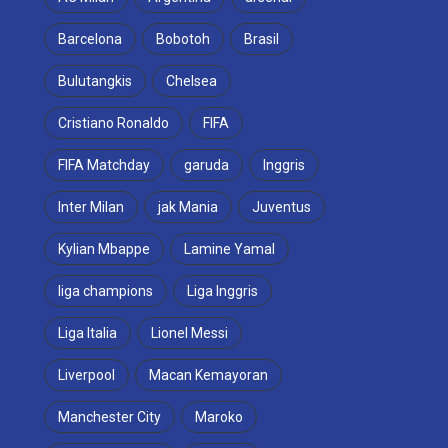
Barcelona
Bobotoh
Brasil
Bulutangkis
Chelsea
Cristiano Ronaldo
FIFA
FIFA Matchday
garuda
Inggris
Inter Milan
jak Mania
Juventus
Kylian Mbappe
Lamine Yamal
liga champions
Liga Inggris
Liga Italia
Lionel Messi
Liverpool
Macan Kemayoran
Manchester City
Maroko