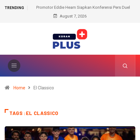
Siapkan Konferensi Pers Duel
Modus Pakai Atribut Polisi, Pencuri Susu di
TRENDING
 Tyson Fury Akhir Agustus
August 7, 2026
Akhirnya Ditangkap
Home
El Classico
TAGS :EL CLASSICO