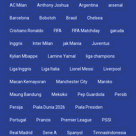
AC Milan
Anthony Joshua
Argentina
arsenal
Barcelona
Bobotoh
Brasil
Chelsea
Cristiano Ronaldo
FIFA
FIFA Matchday
garuda
Inggris
Inter Milan
jak Mania
Juventus
Kylian Mbappe
Lamine Yamal
liga champions
Liga Inggris
Liga Italia
Lionel Messi
Liverpool
Macan Kemayoran
Manchester City
Maroko
Maung Bandung
Meksiko
Pep Guardiola
Persib
Persija
Piala Dunia 2026
Piala Presiden
Portugal
Prancis
Premier League
PSSI
Real Madrid
Serie A
Spanyol
TimnasIndonesia