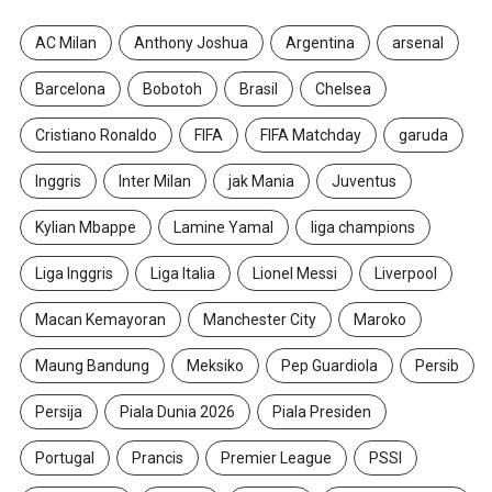
AC Milan
Anthony Joshua
Argentina
arsenal
Barcelona
Bobotoh
Brasil
Chelsea
Cristiano Ronaldo
FIFA
FIFA Matchday
garuda
Inggris
Inter Milan
jak Mania
Juventus
Kylian Mbappe
Lamine Yamal
liga champions
Liga Inggris
Liga Italia
Lionel Messi
Liverpool
Macan Kemayoran
Manchester City
Maroko
Maung Bandung
Meksiko
Pep Guardiola
Persib
Persija
Piala Dunia 2026
Piala Presiden
Portugal
Prancis
Premier League
PSSI