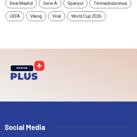
Real Madrid
Serie A
Spanyol
TimnasIndonesia
UEFA
Viking
Viral
World Cup 2026
Social Media