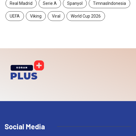
Real Madrid
Serie A
Spanyol
TimnasIndonesia
UEFA
Viking
Viral
World Cup 2026
Social Media