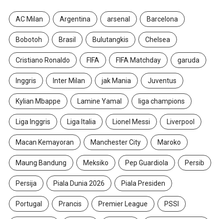
AC Milan
Argentina
arsenal
Barcelona
Bobotoh
Brasil
Bulutangkis
Chelsea
Cristiano Ronaldo
FIFA
FIFA Matchday
garuda
Inggris
Inter Milan
jak Mania
Juventus
Kylian Mbappe
Lamine Yamal
liga champions
Liga Inggris
Liga Italia
Lionel Messi
Liverpool
Macan Kemayoran
Manchester City
Maroko
Maung Bandung
Meksiko
Pep Guardiola
Persib
Persija
Piala Dunia 2026
Piala Presiden
Portugal
Prancis
Premier League
PSSI