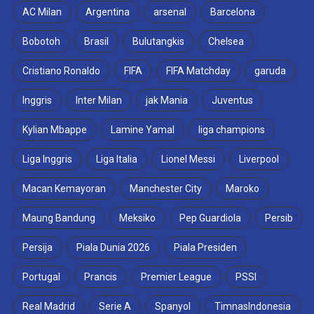
AC Milan
Argentina
arsenal
Barcelona
Bobotoh
Brasil
Bulutangkis
Chelsea
Cristiano Ronaldo
FIFA
FIFA Matchday
garuda
Inggris
Inter Milan
jak Mania
Juventus
Kylian Mbappe
Lamine Yamal
liga champions
Liga Inggris
Liga Italia
Lionel Messi
Liverpool
Macan Kemayoran
Manchester City
Maroko
Maung Bandung
Meksiko
Pep Guardiola
Persib
Persija
Piala Dunia 2026
Piala Presiden
Portugal
Prancis
Premier League
PSSI
Real Madrid
Serie A
Spanyol
TimnasIndonesia