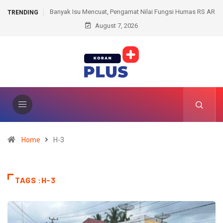
t, Pengamat Nilai Fungsi Humas RS AR
Aksi Penggelapan Terbongkar, Eks Kas
TRENDING
Prabumulih Perlu Diperkuat
August 7, 2026
Selewengkan Transaksi Ele
Home
H-3
TAGS :H-3