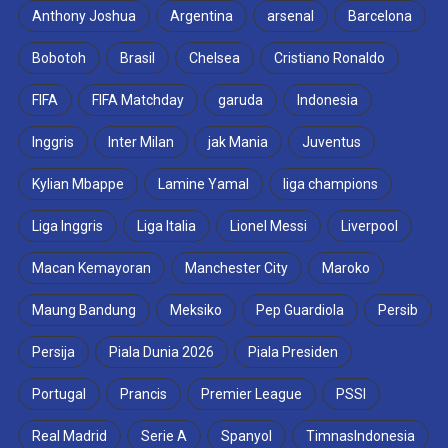
Anthony Joshua
Argentina
arsenal
Barcelona
Bobotoh
Brasil
Chelsea
Cristiano Ronaldo
FIFA
FIFA Matchday
garuda
Indonesia
Inggris
Inter Milan
jak Mania
Juventus
Kylian Mbappe
Lamine Yamal
liga champions
Liga Inggris
Liga Italia
Lionel Messi
Liverpool
Macan Kemayoran
Manchester City
Maroko
Maung Bandung
Meksiko
Pep Guardiola
Persib
Persija
Piala Dunia 2026
Piala Presiden
Portugal
Prancis
Premier League
PSSI
Real Madrid
Serie A
Spanyol
TimnasIndonesia