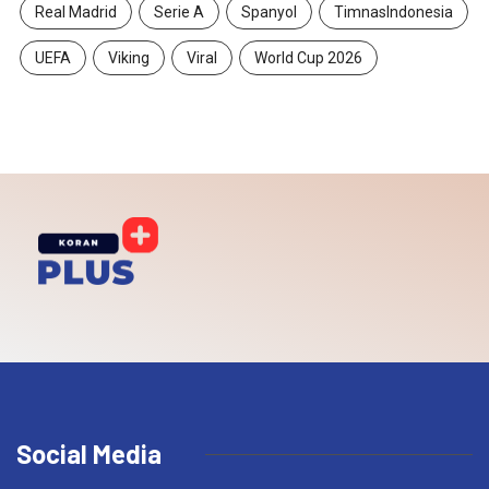
Real Madrid
Serie A
Spanyol
TimnasIndonesia
UEFA
Viking
Viral
World Cup 2026
Social Media