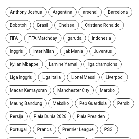
Anthony Joshua
Argentina
arsenal
Barcelona
Bobotoh
Brasil
Chelsea
Cristiano Ronaldo
FIFA
FIFA Matchday
garuda
Indonesia
Inggris
Inter Milan
jak Mania
Juventus
Kylian Mbappe
Lamine Yamal
liga champions
Liga Inggris
Liga Italia
Lionel Messi
Liverpool
Macan Kemayoran
Manchester City
Maroko
Maung Bandung
Meksiko
Pep Guardiola
Persib
Persija
Piala Dunia 2026
Piala Presiden
Portugal
Prancis
Premier League
PSSI