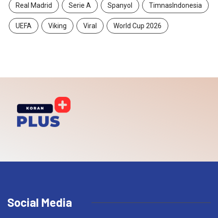
Real Madrid
Serie A
Spanyol
TimnasIndonesia
UEFA
Viking
Viral
World Cup 2026
Social Media