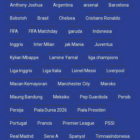
Anthony Joshua
Argentina
arsenal
Barcelona
Bobotoh
Brasil
Chelsea
Cristiano Ronaldo
FIFA
FIFA Matchday
garuda
Indonesia
Inggris
Inter Milan
jak Mania
Juventus
Kylian Mbappe
Lamine Yamal
liga champions
Liga Inggris
Liga Italia
Lionel Messi
Liverpool
Macan Kemayoran
Manchester City
Maroko
Maung Bandung
Meksiko
Pep Guardiola
Persib
Persija
Piala Dunia 2026
Piala Presiden
Portugal
Prancis
Premier League
PSSI
Real Madrid
Serie A
Spanyol
TimnasIndonesia