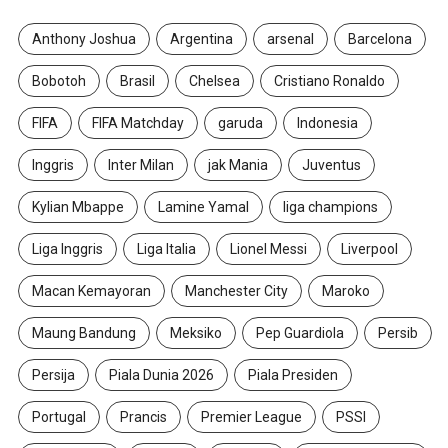
Anthony Joshua
Argentina
arsenal
Barcelona
Bobotoh
Brasil
Chelsea
Cristiano Ronaldo
FIFA
FIFA Matchday
garuda
Indonesia
Inggris
Inter Milan
jak Mania
Juventus
Kylian Mbappe
Lamine Yamal
liga champions
Liga Inggris
Liga Italia
Lionel Messi
Liverpool
Macan Kemayoran
Manchester City
Maroko
Maung Bandung
Meksiko
Pep Guardiola
Persib
Persija
Piala Dunia 2026
Piala Presiden
Portugal
Prancis
Premier League
PSSI