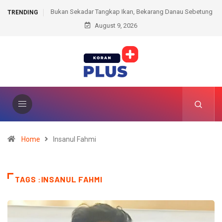
kap Ikan, Bekarang Danau Sebetung
Sabu Disimpan dalam Kotak Rokok, Pria 
TRENDING
i Pesta Rakyat PALI
August 9, 2026
Berujung Ditangkap Polis
Home
Insanul Fahmi
TAGS :INSANUL FAHMI