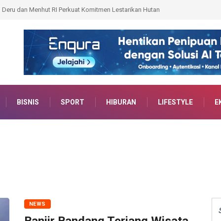
Camat dan Lurah Wujudkan Tertib Administrasi Pertanahan
BISNIS
SPORT
HIBURAN
LIFESTYLE
E
NEWS
Banjir Bandang Terjang Wisata