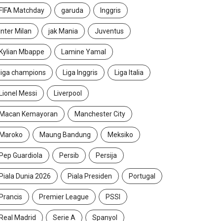
FIFA Matchday
garuda
Inggris
Inter Milan
jak Mania
Juventus
Kylian Mbappe
Lamine Yamal
liga champions
Liga Inggris
Liga Italia
Lionel Messi
Liverpool
Macan Kemayoran
Manchester City
Maroko
Maung Bandung
Meksiko
Pep Guardiola
Persib
Persija
Piala Dunia 2026
Piala Presiden
Portugal
Prancis
Premier League
PSSI
Real Madrid
Serie A
Spanyol