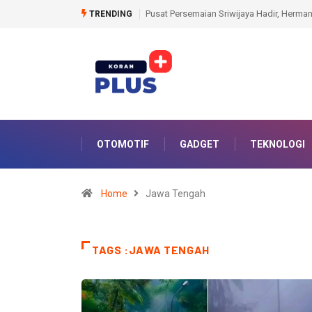
eru dan Menhut RI Perkuat Komitmen Lestarikan Hutan
Kantah Prabumulih Ajak 
TRENDING
OTOMOTIF
GADGET
TEKNOLOGI
Home
Jawa Tengah
TAGS :JAWA TENGAH