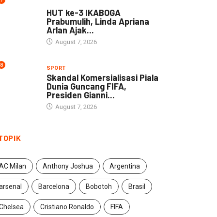
7
DAERAH
HUT ke-3 IKABOGA
Prabumulih, Linda Apriana
Arlan Ajak...
August 7, 2026
8
SPORT
Skandal Komersialisasi Piala
Dunia Guncang FIFA,
Presiden Gianni...
August 7, 2026
TOPIK
AC Milan
Anthony Joshua
Argentina
arsenal
Barcelona
Bobotoh
Brasil
Chelsea
Cristiano Ronaldo
FIFA