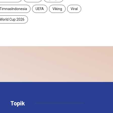
TimnasIndonesia
UEFA
Viking
Viral
World Cup 2026
Topik