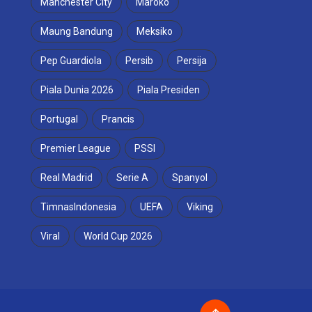
Manchester City
Maroko
Maung Bandung
Meksiko
Pep Guardiola
Persib
Persija
Piala Dunia 2026
Piala Presiden
Portugal
Prancis
Premier League
PSSI
Real Madrid
Serie A
Spanyol
TimnasIndonesia
UEFA
Viking
Viral
World Cup 2026