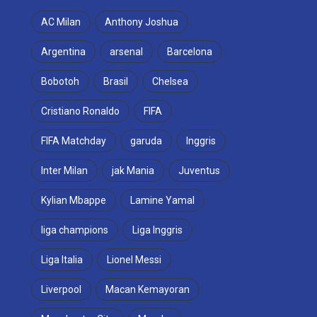
AC Milan
Anthony Joshua
Argentina
arsenal
Barcelona
Bobotoh
Brasil
Chelsea
Cristiano Ronaldo
FIFA
FIFA Matchday
garuda
Inggris
Inter Milan
jak Mania
Juventus
Kylian Mbappe
Lamine Yamal
liga champions
Liga Inggris
Liga Italia
Lionel Messi
Liverpool
Macan Kemayoran