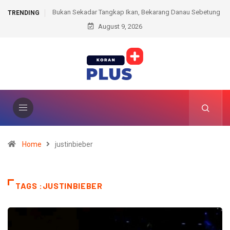
ar Tangkap Ikan, Bekarang Danau Sebetung
Sabu Disimpan dalam Kotak Roko
TRENDING
Jadi Pesta Rakyat PALI
August 9, 2026
Berujung Ditangk
Home
justinbieber
TAGS :JUSTINBIEBER