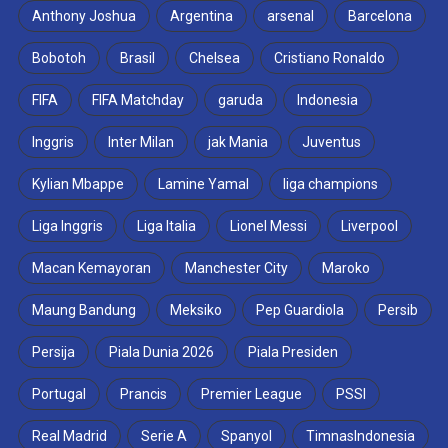
Anthony Joshua
Argentina
arsenal
Barcelona
Bobotoh
Brasil
Chelsea
Cristiano Ronaldo
FIFA
FIFA Matchday
garuda
Indonesia
Inggris
Inter Milan
jak Mania
Juventus
Kylian Mbappe
Lamine Yamal
liga champions
Liga Inggris
Liga Italia
Lionel Messi
Liverpool
Macan Kemayoran
Manchester City
Maroko
Maung Bandung
Meksiko
Pep Guardiola
Persib
Persija
Piala Dunia 2026
Piala Presiden
Portugal
Prancis
Premier League
PSSI
Real Madrid
Serie A
Spanyol
TimnasIndonesia