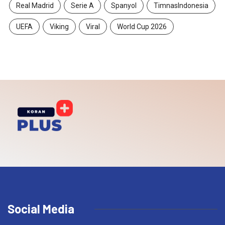
Real Madrid
Serie A
Spanyol
TimnasIndonesia
UEFA
Viking
Viral
World Cup 2026
Social Media