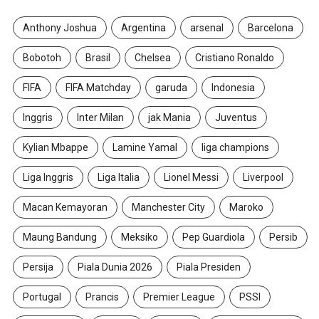
Anthony Joshua
Argentina
arsenal
Barcelona
Bobotoh
Brasil
Chelsea
Cristiano Ronaldo
FIFA
FIFA Matchday
garuda
Indonesia
Inggris
Inter Milan
jak Mania
Juventus
Kylian Mbappe
Lamine Yamal
liga champions
Liga Inggris
Liga Italia
Lionel Messi
Liverpool
Macan Kemayoran
Manchester City
Maroko
Maung Bandung
Meksiko
Pep Guardiola
Persib
Persija
Piala Dunia 2026
Piala Presiden
Portugal
Prancis
Premier League
PSSI