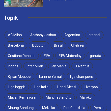
Topik
AC Milan
Anthony Joshua
Argentina
arsenal
Barcelona
Bobotoh
Brasil
Chelsea
Cristiano Ronaldo
FIFA
FIFA Matchday
garuda
Inggris
Inter Milan
jak Mania
Juventus
Kylian Mbappe
Lamine Yamal
liga champions
Liga Inggris
Liga Italia
Lionel Messi
Liverpool
Macan Kemayoran
Manchester City
Maroko
Maung Bandung
Meksiko
Pep Guardiola
Persib