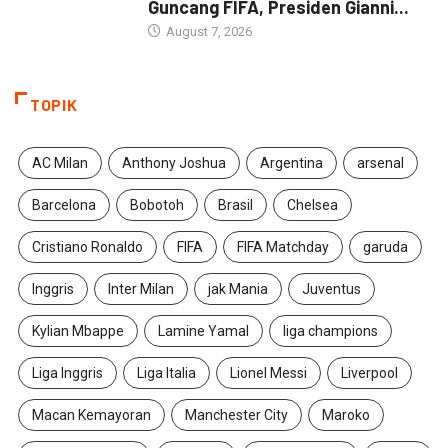
Guncang FIFA, Presiden Gianni...
August 7, 2026
TOPIK
AC Milan
Anthony Joshua
Argentina
arsenal
Barcelona
Bobotoh
Brasil
Chelsea
Cristiano Ronaldo
FIFA
FIFA Matchday
garuda
Inggris
Inter Milan
jak Mania
Juventus
Kylian Mbappe
Lamine Yamal
liga champions
Liga Inggris
Liga Italia
Lionel Messi
Liverpool
Macan Kemayoran
Manchester City
Maroko