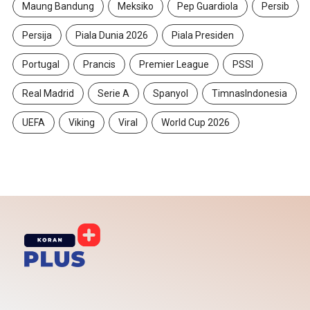
Maung Bandung
Meksiko
Pep Guardiola
Persib
Persija
Piala Dunia 2026
Piala Presiden
Portugal
Prancis
Premier League
PSSI
Real Madrid
Serie A
Spanyol
TimnasIndonesia
UEFA
Viking
Viral
World Cup 2026