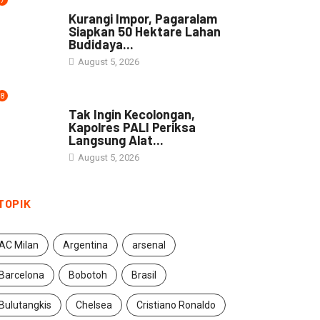
7
NEWS
Kurangi Impor, Pagaralam
Siapkan 50 Hektare Lahan
Budidaya...
August 5, 2026
8
DAERAH
Tak Ingin Kecolongan,
Kapolres PALI Periksa
Langsung Alat...
August 5, 2026
TOPIK
AC Milan
Argentina
arsenal
Barcelona
Bobotoh
Brasil
Bulutangkis
Chelsea
Cristiano Ronaldo