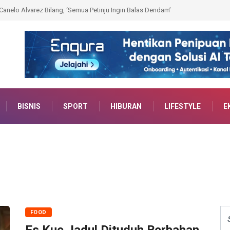
h Mason Adalah Monster, Tim Bradley Pegang Mason Jika Bertarung
BISNIS
SPORT
HIBURAN
LIFESTYLE
E
FOOD
Es Kue Jadul Dituduh Berbahan