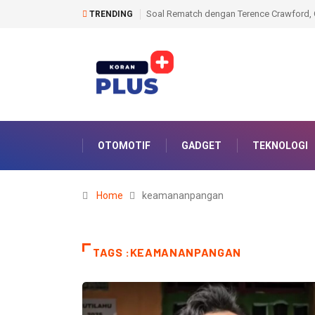
lvarez Bilang, ‘Semua Petinju Ingin Balas Dendam’
Di Usia 22 Tahun, Abdulla
TRENDING
Lawan William Zepeda
OTOMOTIF
GADGET
TEKNOLOGI
Home
keamananpangan
TAGS :KEAMANANPANGAN