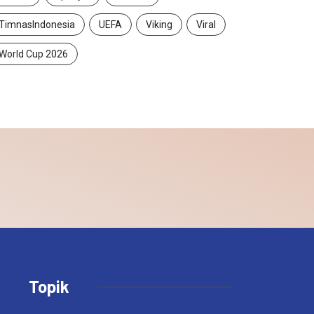
TimnasIndonesia
UEFA
Viking
Viral
World Cup 2026
Topik