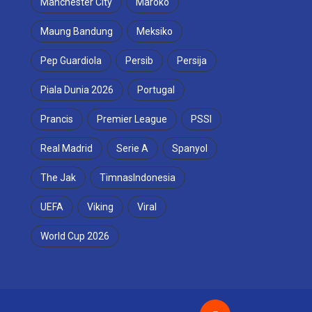
Manchester City
Maroko
Maung Bandung
Meksiko
Pep Guardiola
Persib
Persija
Piala Dunia 2026
Portugal
Prancis
Premier League
PSSI
Real Madrid
Serie A
Spanyol
The Jak
TimnasIndonesia
UEFA
Viking
Viral
World Cup 2026