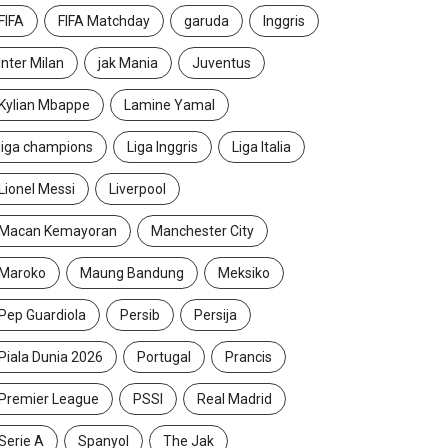
FIFA
FIFA Matchday
garuda
Inggris
Inter Milan
jak Mania
Juventus
Kylian Mbappe
Lamine Yamal
liga champions
Liga Inggris
Liga Italia
Lionel Messi
Liverpool
Macan Kemayoran
Manchester City
Maroko
Maung Bandung
Meksiko
Pep Guardiola
Persib
Persija
Piala Dunia 2026
Portugal
Prancis
Premier League
PSSI
Real Madrid
Serie A
Spanyol
The Jak