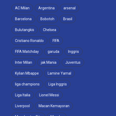
AC Milan
Argentina
arsenal
Barcelona
Bobotoh
Brasil
Bulutangkis
Chelsea
Cristiano Ronaldo
FIFA
FIFA Matchday
garuda
Inggris
Inter Milan
jak Mania
Juventus
Kylian Mbappe
Lamine Yamal
liga champions
Liga Inggris
Liga Italia
Lionel Messi
Liverpool
Macan Kemayoran