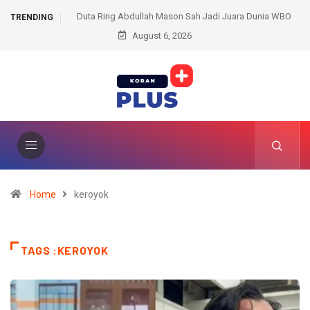
Mason Sah Jadi Juara Dunia WBO
159 Personel Polda Sumsel Dilatih Jadi Tra
TRENDING
Sabuk Oleh Vasyl Lomachenko
August 6, 2026
Bentengi Pelajar dari Ancaman Dunia
Home
keroyok
TAGS :KEROYOK