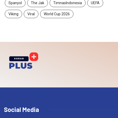
Spanyol
The Jak
TimnasIndonesia
UEFA
Viking
Viral
World Cup 2026
Social Media