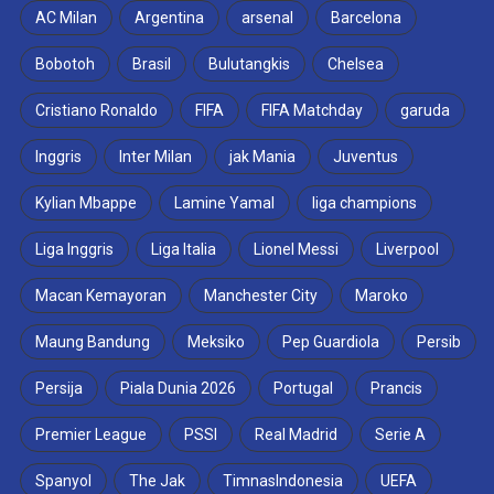
AC Milan
Argentina
arsenal
Barcelona
Bobotoh
Brasil
Bulutangkis
Chelsea
Cristiano Ronaldo
FIFA
FIFA Matchday
garuda
Inggris
Inter Milan
jak Mania
Juventus
Kylian Mbappe
Lamine Yamal
liga champions
Liga Inggris
Liga Italia
Lionel Messi
Liverpool
Macan Kemayoran
Manchester City
Maroko
Maung Bandung
Meksiko
Pep Guardiola
Persib
Persija
Piala Dunia 2026
Portugal
Prancis
Premier League
PSSI
Real Madrid
Serie A
Spanyol
The Jak
TimnasIndonesia
UEFA