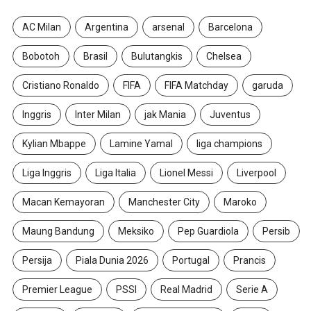
AC Milan
Argentina
arsenal
Barcelona
Bobotoh
Brasil
Bulutangkis
Chelsea
Cristiano Ronaldo
FIFA
FIFA Matchday
garuda
Inggris
Inter Milan
jak Mania
Juventus
Kylian Mbappe
Lamine Yamal
liga champions
Liga Inggris
Liga Italia
Lionel Messi
Liverpool
Macan Kemayoran
Manchester City
Maroko
Maung Bandung
Meksiko
Pep Guardiola
Persib
Persija
Piala Dunia 2026
Portugal
Prancis
Premier League
PSSI
Real Madrid
Serie A