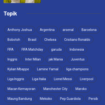
Topik
Anthony Joshua
Argentina
arsenal
Barcelona
Bobotoh
Brasil
Chelsea
Cristiano Ronaldo
FIFA
FIFA Matchday
garuda
Indonesia
Inggris
Inter Milan
jak Mania
Juventus
Kylian Mbappe
Lamine Yamal
liga champions
Liga Inggris
Liga Italia
Lionel Messi
Liverpool
Macan Kemayoran
Manchester City
Maroko
Maung Bandung
Meksiko
Pep Guardiola
Persib