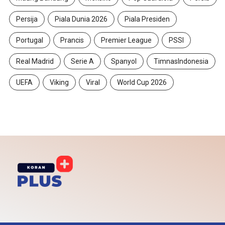
Persija
Piala Dunia 2026
Piala Presiden
Portugal
Prancis
Premier League
PSSI
Real Madrid
Serie A
Spanyol
TimnasIndonesia
UEFA
Viking
Viral
World Cup 2026