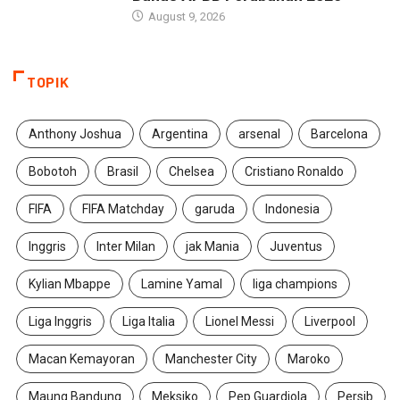
August 9, 2026
TOPIK
Anthony Joshua
Argentina
arsenal
Barcelona
Bobotoh
Brasil
Chelsea
Cristiano Ronaldo
FIFA
FIFA Matchday
garuda
Indonesia
Inggris
Inter Milan
jak Mania
Juventus
Kylian Mbappe
Lamine Yamal
liga champions
Liga Inggris
Liga Italia
Lionel Messi
Liverpool
Macan Kemayoran
Manchester City
Maroko
Maung Bandung
Meksiko
Pep Guardiola
Persib