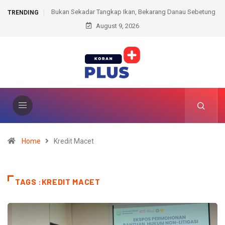
 Bekarang Danau Sebetung
Sabu Disimpan dalam Kotak Rokok, Pria di Lubuk 
TRENDING
kyat PALI
August 9, 2026
Berujung Ditangkap Polisi
Home
Kredit Macet
TAGS :KREDIT MACET