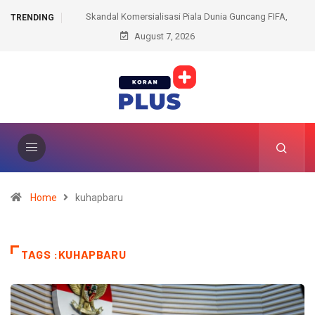
lisasi Piala Dunia Guncang FIFA,
Bursa Ketua IKM Lubuklinggau Menghan
TRENDING
antino Kehilangan Kepercayaan dari
August 7, 2026
Dukungan Penuh 12 Kelom
UEFA
Home
kuhapbaru
TAGS :KUHAPBARU