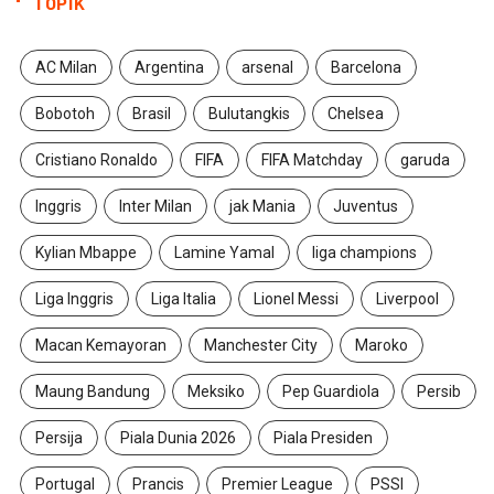
TOPIK
AC Milan
Argentina
arsenal
Barcelona
Bobotoh
Brasil
Bulutangkis
Chelsea
Cristiano Ronaldo
FIFA
FIFA Matchday
garuda
Inggris
Inter Milan
jak Mania
Juventus
Kylian Mbappe
Lamine Yamal
liga champions
Liga Inggris
Liga Italia
Lionel Messi
Liverpool
Macan Kemayoran
Manchester City
Maroko
Maung Bandung
Meksiko
Pep Guardiola
Persib
Persija
Piala Dunia 2026
Piala Presiden
Portugal
Prancis
Premier League
PSSI