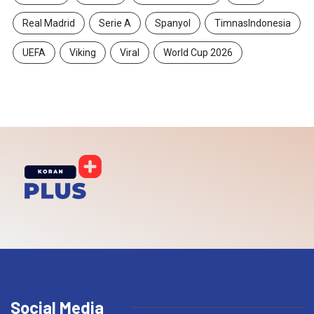
Real Madrid
Serie A
Spanyol
TimnasIndonesia
UEFA
Viking
Viral
World Cup 2026
Social Media