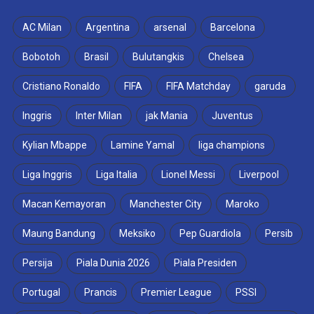
AC Milan
Argentina
arsenal
Barcelona
Bobotoh
Brasil
Bulutangkis
Chelsea
Cristiano Ronaldo
FIFA
FIFA Matchday
garuda
Inggris
Inter Milan
jak Mania
Juventus
Kylian Mbappe
Lamine Yamal
liga champions
Liga Inggris
Liga Italia
Lionel Messi
Liverpool
Macan Kemayoran
Manchester City
Maroko
Maung Bandung
Meksiko
Pep Guardiola
Persib
Persija
Piala Dunia 2026
Piala Presiden
Portugal
Prancis
Premier League
PSSI