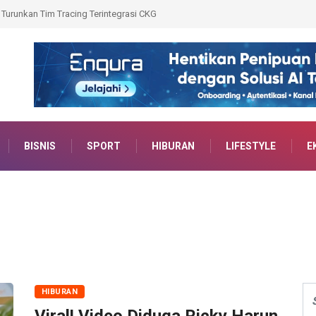
 Elektronik dari Rumah Kepala DKP Bengkulu
BISNIS
SPORT
HIBURAN
LIFESTYLE
E
HIBURAN
Viral! Video Diduga Ricky Harun