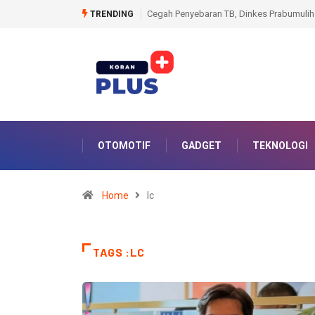
abumulih Turunkan Tim Tracing Terintegrasi CKG
KPK Sita Dokumen dan Barang
TRENDING
OTOMOTIF
GADGET
TEKNOLOGI
Home
lc
TAGS :LC