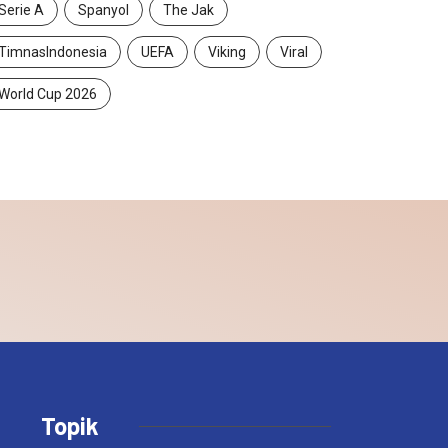
Serie A
Spanyol
The Jak
TimnasIndonesia
UEFA
Viking
Viral
World Cup 2026
Topik