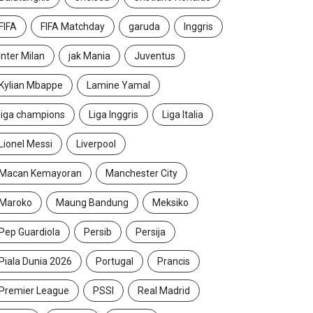
FIFA
FIFA Matchday
garuda
Inggris
Inter Milan
jak Mania
Juventus
Kylian Mbappe
Lamine Yamal
liga champions
Liga Inggris
Liga Italia
Lionel Messi
Liverpool
Macan Kemayoran
Manchester City
Maroko
Maung Bandung
Meksiko
Pep Guardiola
Persib
Persija
Piala Dunia 2026
Portugal
Prancis
Premier League
PSSI
Real Madrid