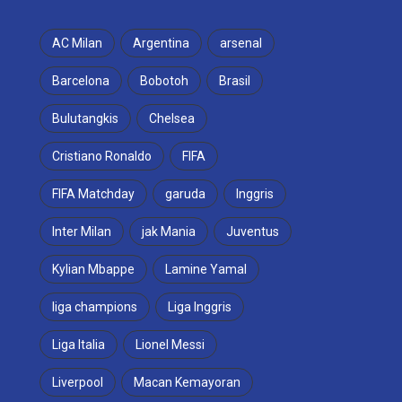
AC Milan
Argentina
arsenal
Barcelona
Bobotoh
Brasil
Bulutangkis
Chelsea
Cristiano Ronaldo
FIFA
FIFA Matchday
garuda
Inggris
Inter Milan
jak Mania
Juventus
Kylian Mbappe
Lamine Yamal
liga champions
Liga Inggris
Liga Italia
Lionel Messi
Liverpool
Macan Kemayoran