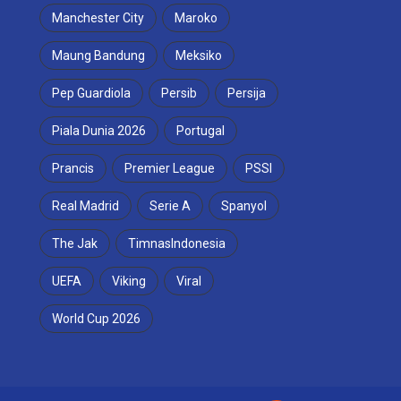
Manchester City
Maroko
Maung Bandung
Meksiko
Pep Guardiola
Persib
Persija
Piala Dunia 2026
Portugal
Prancis
Premier League
PSSI
Real Madrid
Serie A
Spanyol
The Jak
TimnasIndonesia
UEFA
Viking
Viral
World Cup 2026