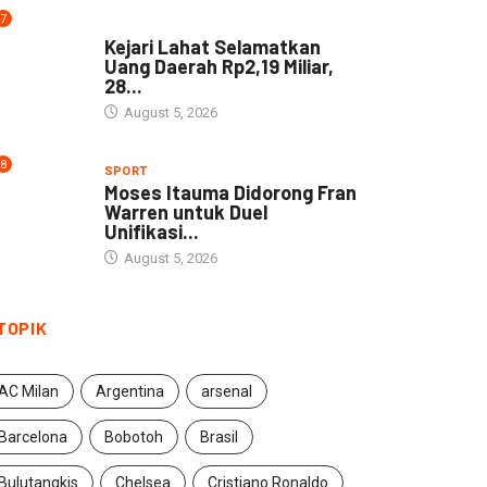
7
DAERAH
Kejari Lahat Selamatkan
Uang Daerah Rp2,19 Miliar,
28...
August 5, 2026
8
SPORT
Moses Itauma Didorong Fran
Warren untuk Duel
Unifikasi...
August 5, 2026
TOPIK
AC Milan
Argentina
arsenal
Barcelona
Bobotoh
Brasil
Bulutangkis
Chelsea
Cristiano Ronaldo