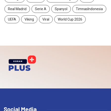
Real Madrid
Serie A
Spanyol
TimnasIndonesia
UEFA
Viking
Viral
World Cup 2026
Social Media