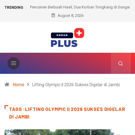
sil, Dua Korban Tongkang di Sungai
Resmi Dampingi PSF FA, Erol Iba Ni
TRENDING
aung Ditemukan
August 8, 2026
Pembinaan Meski Belum Puas denga
Perdana
Home
Lifting Olympic II 2026 Sukses Digelar di Jambi
TAGS :LIFTING OLYMPIC II 2026 SUKSES DIGELAR
DI JAMBI