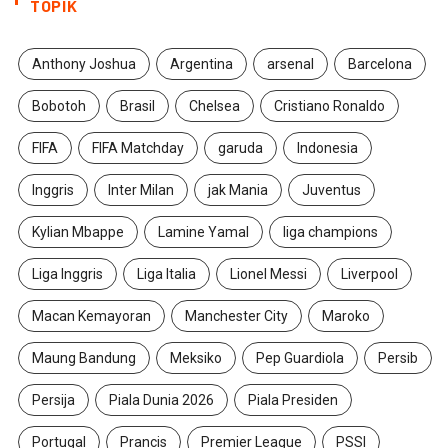
TOPIK
Anthony Joshua
Argentina
arsenal
Barcelona
Bobotoh
Brasil
Chelsea
Cristiano Ronaldo
FIFA
FIFA Matchday
garuda
Indonesia
Inggris
Inter Milan
jak Mania
Juventus
Kylian Mbappe
Lamine Yamal
liga champions
Liga Inggris
Liga Italia
Lionel Messi
Liverpool
Macan Kemayoran
Manchester City
Maroko
Maung Bandung
Meksiko
Pep Guardiola
Persib
Persija
Piala Dunia 2026
Piala Presiden
Portugal
Prancis
Premier League
PSSI