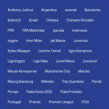
Anthony Joshua
Argentina
arsenal
Barcelona
Bobotoh
Brasil
Chelsea
Cristiano Ronaldo
FIFA
FIFA Matchday
garuda
Indonesia
Inggris
Inter Milan
jak Mania
Juventus
Kylian Mbappe
Lamine Yamal
liga champions
Liga Inggris
Liga Italia
Lionel Messi
Liverpool
Macan Kemayoran
Manchester City
Maroko
Maung Bandung
Meksiko
Pep Guardiola
Persib
Persija
Piala Dunia 2026
Piala Presiden
Portugal
Prancis
Premier League
PSSI