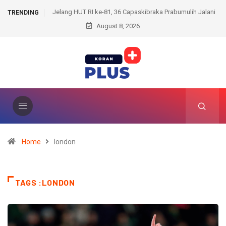
raka Prabumulih Jalani
Terungkap di OKU Timur, Pria 23 Tahun Diamankan at
TRENDING
August 8, 2026
Dugaan Kekerasan Seksual Anak
Home
london
TAGS :LONDON