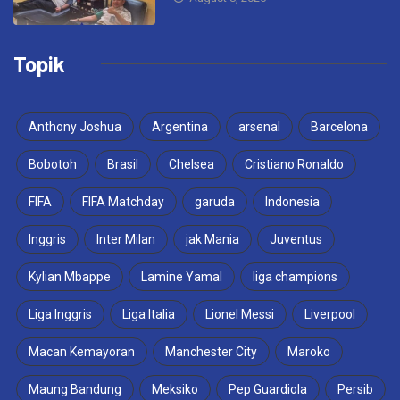
Topik
Anthony Joshua
Argentina
arsenal
Barcelona
Bobotoh
Brasil
Chelsea
Cristiano Ronaldo
FIFA
FIFA Matchday
garuda
Indonesia
Inggris
Inter Milan
jak Mania
Juventus
Kylian Mbappe
Lamine Yamal
liga champions
Liga Inggris
Liga Italia
Lionel Messi
Liverpool
Macan Kemayoran
Manchester City
Maroko
Maung Bandung
Meksiko
Pep Guardiola
Persib