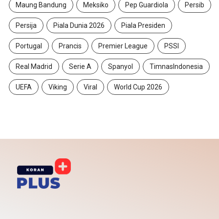
Maung Bandung
Meksiko
Pep Guardiola
Persib
Persija
Piala Dunia 2026
Piala Presiden
Portugal
Prancis
Premier League
PSSI
Real Madrid
Serie A
Spanyol
TimnasIndonesia
UEFA
Viking
Viral
World Cup 2026