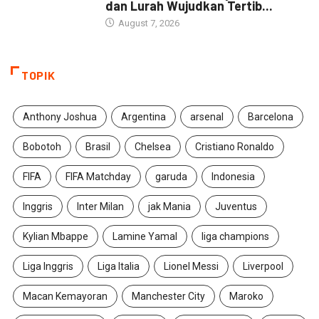
dan Lurah Wujudkan Tertib...
August 7, 2026
TOPIK
Anthony Joshua
Argentina
arsenal
Barcelona
Bobotoh
Brasil
Chelsea
Cristiano Ronaldo
FIFA
FIFA Matchday
garuda
Indonesia
Inggris
Inter Milan
jak Mania
Juventus
Kylian Mbappe
Lamine Yamal
liga champions
Liga Inggris
Liga Italia
Lionel Messi
Liverpool
Macan Kemayoran
Manchester City
Maroko