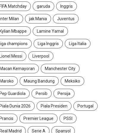
FIFA Matchday
garuda
Inggris
Inter Milan
jak Mania
Juventus
Kylian Mbappe
Lamine Yamal
liga champions
Liga Inggris
Liga Italia
Lionel Messi
Liverpool
Macan Kemayoran
Manchester City
Maroko
Maung Bandung
Meksiko
Pep Guardiola
Persib
Persija
Piala Dunia 2026
Piala Presiden
Portugal
Prancis
Premier League
PSSI
Real Madrid
Serie A
Spanyol