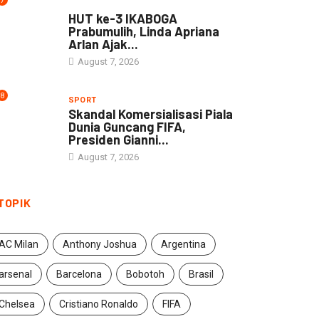
7
DAERAH
HUT ke-3 IKABOGA
Prabumulih, Linda Apriana
Arlan Ajak...
August 7, 2026
8
SPORT
Skandal Komersialisasi Piala
Dunia Guncang FIFA,
Presiden Gianni...
August 7, 2026
TOPIK
AC Milan
Anthony Joshua
Argentina
arsenal
Barcelona
Bobotoh
Brasil
Chelsea
Cristiano Ronaldo
FIFA