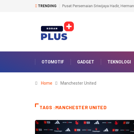
dan Menhut RI Perkuat Komitmen Lestarikan Hutan
Kantah Prabumulih Ajak Cama
TRENDING
OTOMOTIF
GADGET
TEKNOLOGI
Home
Manchester United
TAGS :MANCHESTER UNITED