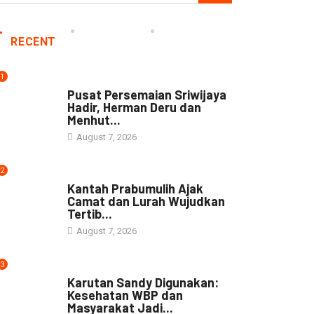
RECENT
1
NEWS
Pusat Persemaian Sriwijaya
Hadir, Herman Deru dan
Menhut...
August 7, 2026
2
NEWS
Kantah Prabumulih Ajak
Camat dan Lurah Wujudkan
Tertib...
August 7, 2026
3
DAERAH
Karutan Sandy Digunakan:
Kesehatan WBP dan
Masyarakat Jadi...