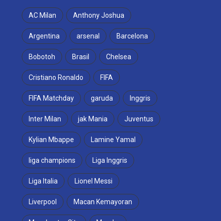
AC Milan
Anthony Joshua
Argentina
arsenal
Barcelona
Bobotoh
Brasil
Chelsea
Cristiano Ronaldo
FIFA
FIFA Matchday
garuda
Inggris
Inter Milan
jak Mania
Juventus
Kylian Mbappe
Lamine Yamal
liga champions
Liga Inggris
Liga Italia
Lionel Messi
Liverpool
Macan Kemayoran