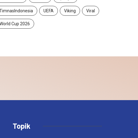
TimnasIndonesia
UEFA
Viking
Viral
World Cup 2026
Topik