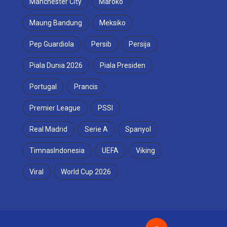
Manchester City
Maroko
Maung Bandung
Meksiko
Pep Guardiola
Persib
Persija
Piala Dunia 2026
Piala Presiden
Portugal
Prancis
Premier League
PSSI
Real Madrid
Serie A
Spanyol
TimnasIndonesia
UEFA
Viking
Viral
World Cup 2026