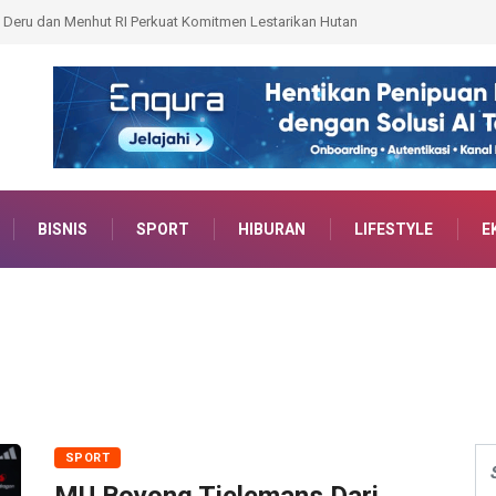
t dan Lurah Wujudkan Tertib Administrasi Pertanahan
BISNIS
SPORT
HIBURAN
LIFESTYLE
E
SPORT
MU Boyong Tielemans Dari