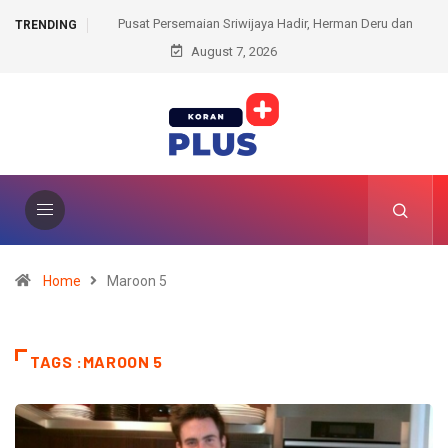
iwijaya Hadir, Herman Deru dan
Kantah Prabumulih Ajak Camat dan Lurah W
TRENDING
t Komitmen Lestarikan Hutan
August 7, 2026
Administrasi Pertanahan
Home
Maroon 5
TAGS :MAROON 5