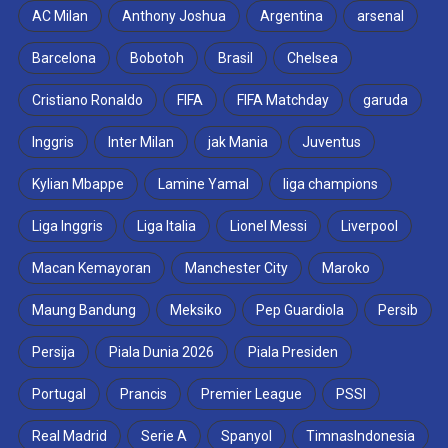
AC Milan
Anthony Joshua
Argentina
arsenal
Barcelona
Bobotoh
Brasil
Chelsea
Cristiano Ronaldo
FIFA
FIFA Matchday
garuda
Inggris
Inter Milan
jak Mania
Juventus
Kylian Mbappe
Lamine Yamal
liga champions
Liga Inggris
Liga Italia
Lionel Messi
Liverpool
Macan Kemayoran
Manchester City
Maroko
Maung Bandung
Meksiko
Pep Guardiola
Persib
Persija
Piala Dunia 2026
Piala Presiden
Portugal
Prancis
Premier League
PSSI
Real Madrid
Serie A
Spanyol
TimnasIndonesia