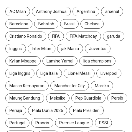
AC Milan
Anthony Joshua
Argentina
arsenal
Barcelona
Bobotoh
Brasil
Chelsea
Cristiano Ronaldo
FIFA
FIFA Matchday
garuda
Inggris
Inter Milan
jak Mania
Juventus
Kylian Mbappe
Lamine Yamal
liga champions
Liga Inggris
Liga Italia
Lionel Messi
Liverpool
Macan Kemayoran
Manchester City
Maroko
Maung Bandung
Meksiko
Pep Guardiola
Persib
Persija
Piala Dunia 2026
Piala Presiden
Portugal
Prancis
Premier League
PSSI