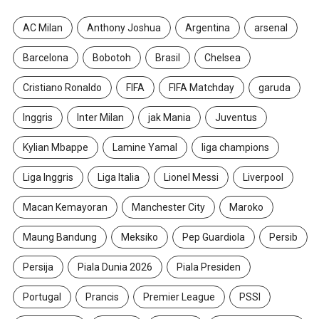
AC Milan
Anthony Joshua
Argentina
arsenal
Barcelona
Bobotoh
Brasil
Chelsea
Cristiano Ronaldo
FIFA
FIFA Matchday
garuda
Inggris
Inter Milan
jak Mania
Juventus
Kylian Mbappe
Lamine Yamal
liga champions
Liga Inggris
Liga Italia
Lionel Messi
Liverpool
Macan Kemayoran
Manchester City
Maroko
Maung Bandung
Meksiko
Pep Guardiola
Persib
Persija
Piala Dunia 2026
Piala Presiden
Portugal
Prancis
Premier League
PSSI