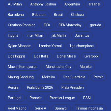
AC Milan
Anthony Joshua
Argentina
arsenal
Barcelona
Bobotoh
Brasil
Chelsea
Cristiano Ronaldo
FIFA
FIFA Matchday
garuda
Inggris
Inter Milan
jak Mania
Juventus
Kylian Mbappe
Lamine Yamal
liga champions
Liga Inggris
Liga Italia
Lionel Messi
Liverpool
Macan Kemayoran
Manchester City
Maroko
Maung Bandung
Meksiko
Pep Guardiola
Persib
Persija
Piala Dunia 2026
Piala Presiden
Portugal
Prancis
Premier League
PSSI
Real Madrid
Serie A
Spanyol
TimnasIndonesia