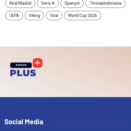
Real Madrid
Serie A
Spanyol
TimnasIndonesia
UEFA
Viking
Viral
World Cup 2026
Social Media