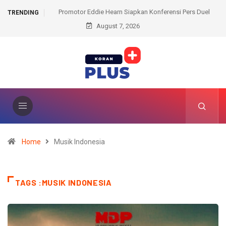
Hearn Siapkan Konferensi Pers Duel
Modus Pakai Atribut Polisi, Pencuri S
TRENDING
ua dan Tyson Fury Akhir Agustus
August 7, 2026
Akhirnya Ditangka
Home
Musik Indonesia
TAGS :MUSIK INDONESIA