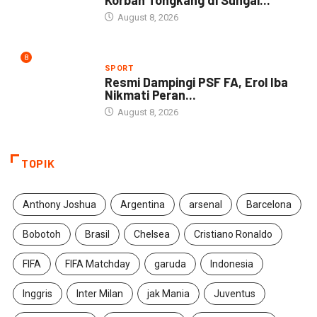
August 8, 2026
8
SPORT
Resmi Dampingi PSF FA, Erol Iba
Nikmati Peran...
August 8, 2026
TOPIK
Anthony Joshua
Argentina
arsenal
Barcelona
Bobotoh
Brasil
Chelsea
Cristiano Ronaldo
FIFA
FIFA Matchday
garuda
Indonesia
Inggris
Inter Milan
jak Mania
Juventus