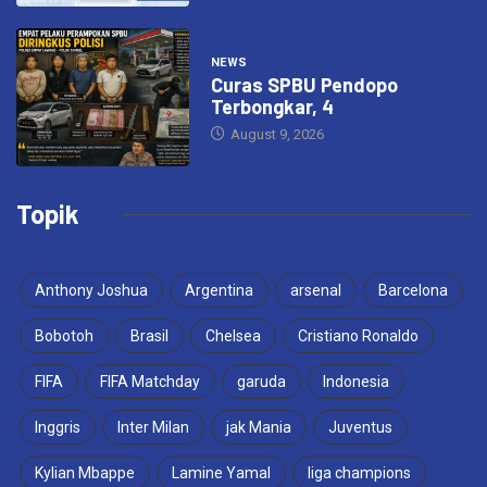
NEWS
Curas SPBU Pendopo
Terbongkar, 4
August 9, 2026
Topik
Anthony Joshua
Argentina
arsenal
Barcelona
Bobotoh
Brasil
Chelsea
Cristiano Ronaldo
FIFA
FIFA Matchday
garuda
Indonesia
Inggris
Inter Milan
jak Mania
Juventus
Kylian Mbappe
Lamine Yamal
liga champions