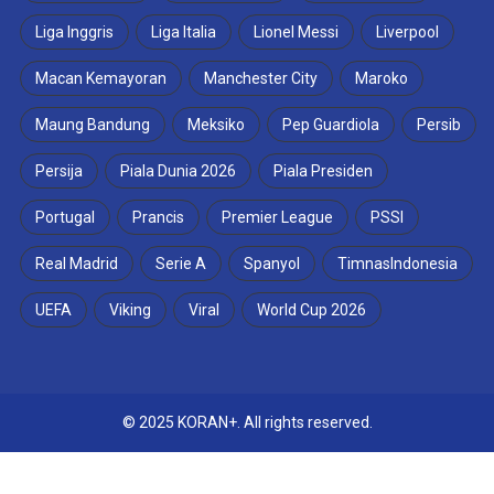
Liga Inggris
Liga Italia
Lionel Messi
Liverpool
Macan Kemayoran
Manchester City
Maroko
Maung Bandung
Meksiko
Pep Guardiola
Persib
Persija
Piala Dunia 2026
Piala Presiden
Portugal
Prancis
Premier League
PSSI
Real Madrid
Serie A
Spanyol
TimnasIndonesia
UEFA
Viking
Viral
World Cup 2026
© 2025 KORAN+. All rights reserved.