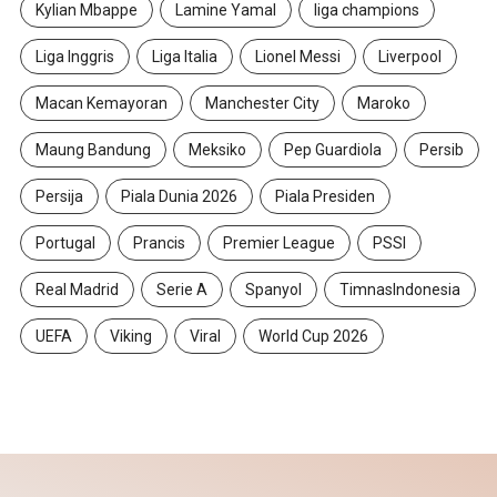
Kylian Mbappe
Lamine Yamal
liga champions
Liga Inggris
Liga Italia
Lionel Messi
Liverpool
Macan Kemayoran
Manchester City
Maroko
Maung Bandung
Meksiko
Pep Guardiola
Persib
Persija
Piala Dunia 2026
Piala Presiden
Portugal
Prancis
Premier League
PSSI
Real Madrid
Serie A
Spanyol
TimnasIndonesia
UEFA
Viking
Viral
World Cup 2026