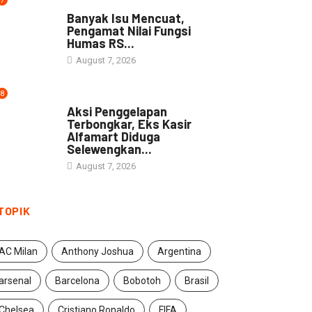
7
NEWS
Banyak Isu Mencuat,
Pengamat Nilai Fungsi
Humas RS...
August 7, 2026
8
NEWS
Aksi Penggelapan
Terbongkar, Eks Kasir
Alfamart Diduga
Selewengkan...
August 7, 2026
TOPIK
AC Milan
Anthony Joshua
Argentina
arsenal
Barcelona
Bobotoh
Brasil
Chelsea
Cristiano Ronaldo
FIFA