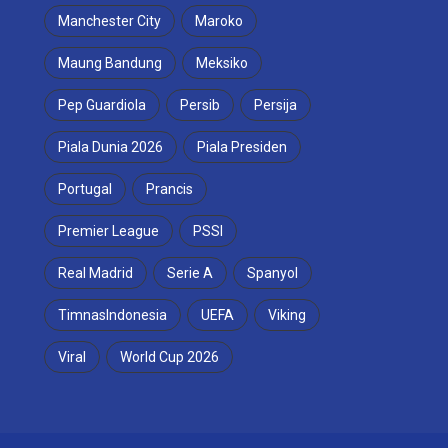
Manchester City
Maroko
Maung Bandung
Meksiko
Pep Guardiola
Persib
Persija
Piala Dunia 2026
Piala Presiden
Portugal
Prancis
Premier League
PSSI
Real Madrid
Serie A
Spanyol
TimnasIndonesia
UEFA
Viking
Viral
World Cup 2026