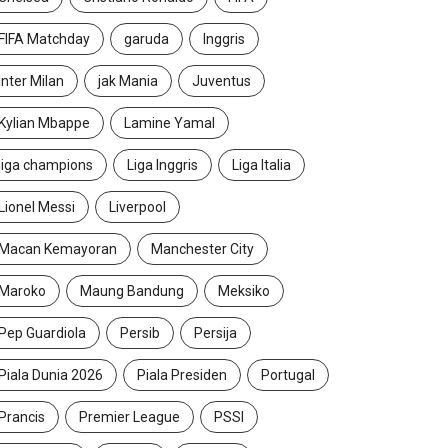
FIFA Matchday
garuda
Inggris
Inter Milan
jak Mania
Juventus
Kylian Mbappe
Lamine Yamal
liga champions
Liga Inggris
Liga Italia
Lionel Messi
Liverpool
Macan Kemayoran
Manchester City
Maroko
Maung Bandung
Meksiko
Pep Guardiola
Persib
Persija
Piala Dunia 2026
Piala Presiden
Portugal
Prancis
Premier League
PSSI