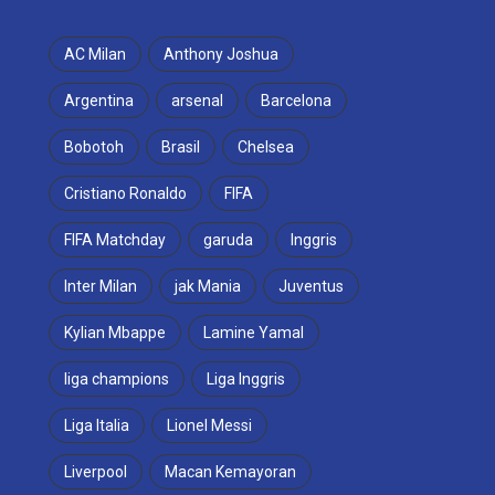
AC Milan
Anthony Joshua
Argentina
arsenal
Barcelona
Bobotoh
Brasil
Chelsea
Cristiano Ronaldo
FIFA
FIFA Matchday
garuda
Inggris
Inter Milan
jak Mania
Juventus
Kylian Mbappe
Lamine Yamal
liga champions
Liga Inggris
Liga Italia
Lionel Messi
Liverpool
Macan Kemayoran