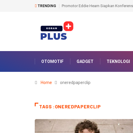
el Anthony Joshua dan Tyson Fury Akhir Agustus
Modus Pakai Atribut Polisi, 
TRENDING
OTOMOTIF
GADGET
TEKNOLOGI
Home
oneredpaperclip
TAGS :ONEREDPAPERCLIP