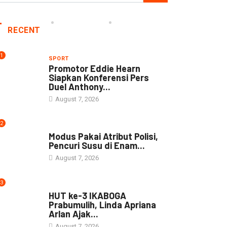
RECENT
1
SPORT
Promotor Eddie Hearn
Siapkan Konferensi Pers
Duel Anthony...
August 7, 2026
2
DAERAH
Modus Pakai Atribut Polisi,
Pencuri Susu di Enam...
August 7, 2026
3
DAERAH
HUT ke-3 IKABOGA
Prabumulih, Linda Apriana
Arlan Ajak...
August 7, 2026