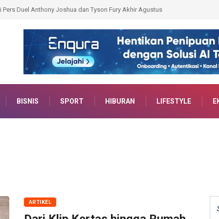
Pencuri Susu di Enam Lokasi Akhirnya Ditangkap
BISNIS
SPORT
HIBURAN
LIFESTYLE
E
ARTIKEL
Dari Klip Kertas hingga Rumah