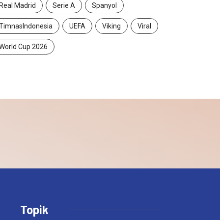
Real Madrid
Serie A
Spanyol
TimnasIndonesia
UEFA
Viking
Viral
World Cup 2026
Topik