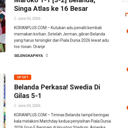
Singa Atlas ke 16 Besar
June 30, 2026
KORANPLUS.COM – Kutukan adu penalti kembali
memakan korban. Setelah Jerman, giliran Belanda
yang harus tersingkir dari Piala Dunia 2026 lewat adu
tos-tosan. Oranje
SELENGKAPNYA
SPORT
Belanda Perkasa! Swedia Di
Gilas 5-1
June 20, 2026
KORANPLUS.COM – Timnas Belanda tampil beringas
kala melakoni Matchday kedua penyisihan Piala Dunia
2026 Grup F. Bermain di Houston Stadium, Amerika,