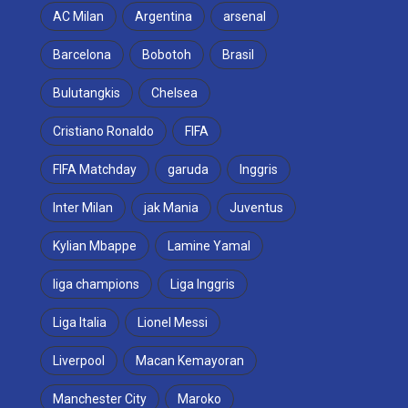
AC Milan
Argentina
arsenal
Barcelona
Bobotoh
Brasil
Bulutangkis
Chelsea
Cristiano Ronaldo
FIFA
FIFA Matchday
garuda
Inggris
Inter Milan
jak Mania
Juventus
Kylian Mbappe
Lamine Yamal
liga champions
Liga Inggris
Liga Italia
Lionel Messi
Liverpool
Macan Kemayoran
Manchester City
Maroko