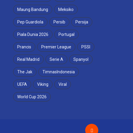
Maung Bandung
Meksiko
Pep Guardiola
Persib
Persija
Piala Dunia 2026
Portugal
Prancis
Premier League
PSSI
Real Madrid
Serie A
Spanyol
The Jak
TimnasIndonesia
UEFA
Viking
Viral
World Cup 2026