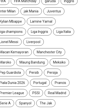
FIFA
FIFA Matchday
garuda
Inggris
Inter Milan
jak Mania
Juventus
Kylian Mbappe
Lamine Yamal
liga champions
Liga Inggris
Liga Italia
Lionel Messi
Liverpool
Macan Kemayoran
Manchester City
Maroko
Maung Bandung
Meksiko
Pep Guardiola
Persib
Persija
Piala Dunia 2026
Portugal
Prancis
Premier League
PSSI
Real Madrid
Serie A
Spanyol
The Jak