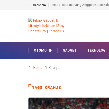
tkan Buku Sastra Betawi Dari Kebuntuan?
Pemkab Muara Enim Gandeng Kejari, 
TRENDING
OTOMOTIF
GADGET
TEKNOLOGI
Home
Oranje
TAGS :ORANJE