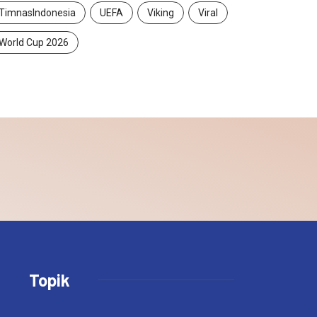
TimnasIndonesia
UEFA
Viking
Viral
World Cup 2026
Topik