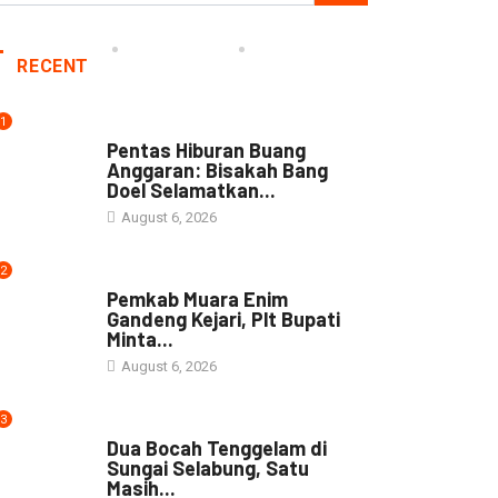
RECENT
1
ARTIKEL
Pentas Hiburan Buang
Anggaran: Bisakah Bang
Doel Selamatkan...
August 6, 2026
2
DAERAH
Pemkab Muara Enim
Gandeng Kejari, Plt Bupati
Minta...
August 6, 2026
3
DAERAH
Dua Bocah Tenggelam di
Sungai Selabung, Satu
Masih...