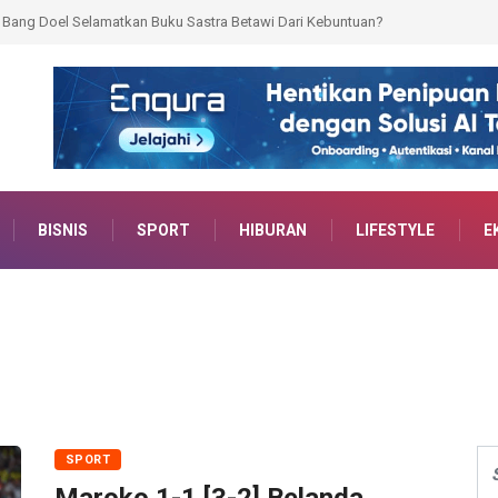
Plt Bupati Minta ASN Jangan Takut Konsultasi Hukum
BISNIS
SPORT
HIBURAN
LIFESTYLE
E
SPORT
Maroko 1-1 [3-2] Belanda,