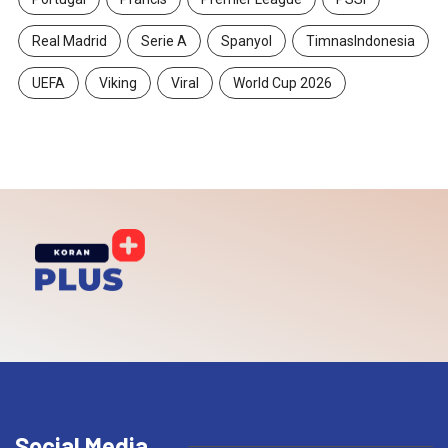
Real Madrid
Serie A
Spanyol
TimnasIndonesia
UEFA
Viking
Viral
World Cup 2026
Social Media