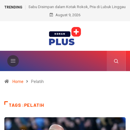
tak Rokok, Pria di Lubuk Linggau
Pemkot Prabumulih Dorong Patelki Ti
TRENDING
g Ditangkap Polisi
August 9, 2026
Kompetensi SDM dan Mutu Pelay
Home
Pelatih
TAGS :PELATIH