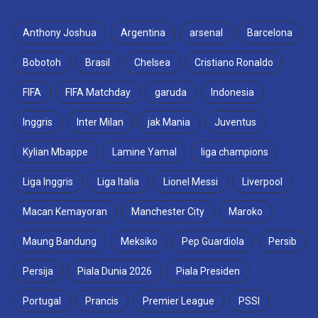
Anthony Joshua
Argentina
arsenal
Barcelona
Bobotoh
Brasil
Chelsea
Cristiano Ronaldo
FIFA
FIFA Matchday
garuda
Indonesia
Inggris
Inter Milan
jak Mania
Juventus
Kylian Mbappe
Lamine Yamal
liga champions
Liga Inggris
Liga Italia
Lionel Messi
Liverpool
Macan Kemayoran
Manchester City
Maroko
Maung Bandung
Meksiko
Pep Guardiola
Persib
Persija
Piala Dunia 2026
Piala Presiden
Portugal
Prancis
Premier League
PSSI