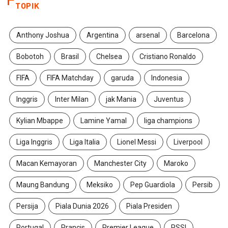
TOPIK
Anthony Joshua
Argentina
arsenal
Barcelona
Bobotoh
Brasil
Chelsea
Cristiano Ronaldo
FIFA
FIFA Matchday
garuda
Indonesia
Inggris
Inter Milan
jak Mania
Juventus
Kylian Mbappe
Lamine Yamal
liga champions
Liga Inggris
Liga Italia
Lionel Messi
Liverpool
Macan Kemayoran
Manchester City
Maroko
Maung Bandung
Meksiko
Pep Guardiola
Persib
Persija
Piala Dunia 2026
Piala Presiden
Portugal
Prancis
Premier League
PSSI