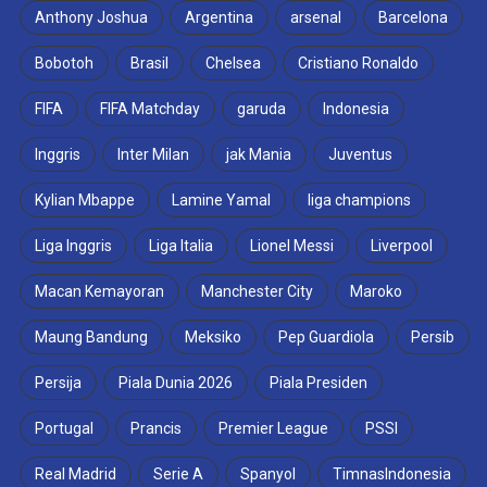
Anthony Joshua
Argentina
arsenal
Barcelona
Bobotoh
Brasil
Chelsea
Cristiano Ronaldo
FIFA
FIFA Matchday
garuda
Indonesia
Inggris
Inter Milan
jak Mania
Juventus
Kylian Mbappe
Lamine Yamal
liga champions
Liga Inggris
Liga Italia
Lionel Messi
Liverpool
Macan Kemayoran
Manchester City
Maroko
Maung Bandung
Meksiko
Pep Guardiola
Persib
Persija
Piala Dunia 2026
Piala Presiden
Portugal
Prancis
Premier League
PSSI
Real Madrid
Serie A
Spanyol
TimnasIndonesia