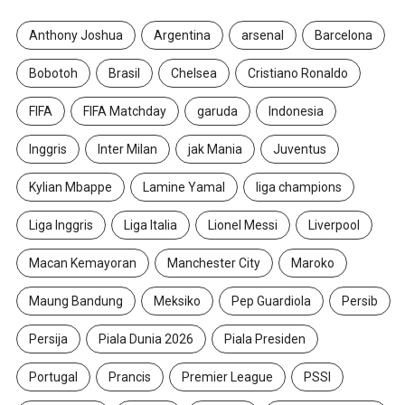
Anthony Joshua
Argentina
arsenal
Barcelona
Bobotoh
Brasil
Chelsea
Cristiano Ronaldo
FIFA
FIFA Matchday
garuda
Indonesia
Inggris
Inter Milan
jak Mania
Juventus
Kylian Mbappe
Lamine Yamal
liga champions
Liga Inggris
Liga Italia
Lionel Messi
Liverpool
Macan Kemayoran
Manchester City
Maroko
Maung Bandung
Meksiko
Pep Guardiola
Persib
Persija
Piala Dunia 2026
Piala Presiden
Portugal
Prancis
Premier League
PSSI