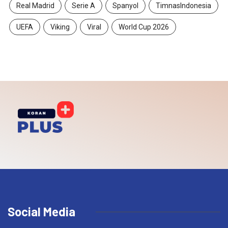
Real Madrid
Serie A
Spanyol
TimnasIndonesia
UEFA
Viking
Viral
World Cup 2026
Social Media