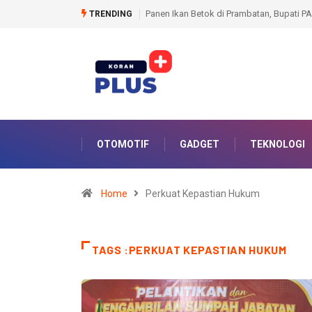
, Bupati PALI Dorong Budidaya Jadi Peluang Ekonomi
Dihadapan DPRD, Plt Bup
TRENDING
OTOMOTIF
GADGET
TEKNOLOGI
Home
Perkuat Kepastian Hukum
TAGS :PERKUAT KEPASTIAN HUKUM