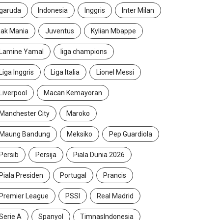
garuda
Indonesia
Inggris
Inter Milan
jak Mania
Juventus
Kylian Mbappe
Lamine Yamal
liga champions
Liga Inggris
Liga Italia
Lionel Messi
Liverpool
Macan Kemayoran
Manchester City
Maroko
Maung Bandung
Meksiko
Pep Guardiola
Persib
Persija
Piala Dunia 2026
Piala Presiden
Portugal
Prancis
Premier League
PSSI
Real Madrid
Serie A
Spanyol
TimnasIndonesia