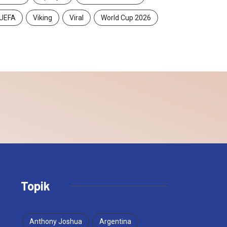
UEFA
Viking
Viral
World Cup 2026
Topik
Anthony Joshua
Argentina