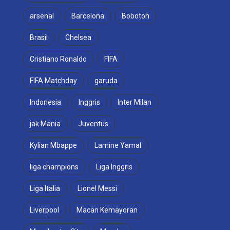
arsenal
Barcelona
Bobotoh
Brasil
Chelsea
Cristiano Ronaldo
FIFA
FIFA Matchday
garuda
Indonesia
Inggris
Inter Milan
jak Mania
Juventus
Kylian Mbappe
Lamine Yamal
liga champions
Liga Inggris
Liga Italia
Lionel Messi
Liverpool
Macan Kemayoran