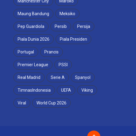
Manchester City
Maroko
Maung Bandung
Meksiko
Pep Guardiola
Persib
Persija
Piala Dunia 2026
Piala Presiden
Portugal
Prancis
Premier League
PSSI
Real Madrid
Serie A
Spanyol
TimnasIndonesia
UEFA
Viking
Viral
World Cup 2026