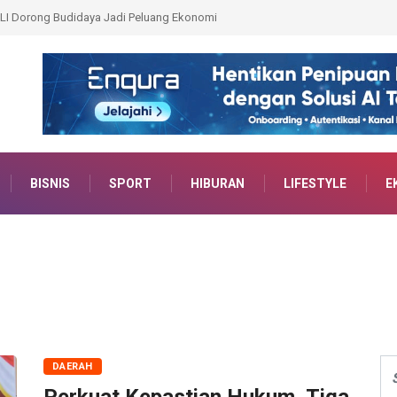
ati Muara Enim Jawab Catatan 9 Fraksi
BISNIS
SPORT
HIBURAN
LIFESTYLE
E
DAERAH
Perkuat Kepastian Hukum, Tiga