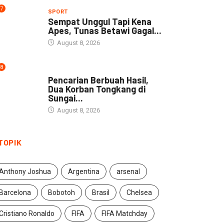
7
SPORT
Sempat Unggul Tapi Kena
Apes, Tunas Betawi Gagal...
August 8, 2026
8
NEWS
Pencarian Berbuah Hasil,
Dua Korban Tongkang di
Sungai...
August 8, 2026
TOPIK
Anthony Joshua
Argentina
arsenal
Barcelona
Bobotoh
Brasil
Chelsea
Cristiano Ronaldo
FIFA
FIFA Matchday