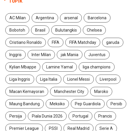
TOPIK
AC Milan
Argentina
arsenal
Barcelona
Bobotoh
Brasil
Bulutangkis
Chelsea
Cristiano Ronaldo
FIFA
FIFA Matchday
garuda
Inggris
Inter Milan
jak Mania
Juventus
Kylian Mbappe
Lamine Yamal
liga champions
Liga Inggris
Liga Italia
Lionel Messi
Liverpool
Macan Kemayoran
Manchester City
Maroko
Maung Bandung
Meksiko
Pep Guardiola
Persib
Persija
Piala Dunia 2026
Portugal
Prancis
Premier League
PSSI
Real Madrid
Serie A