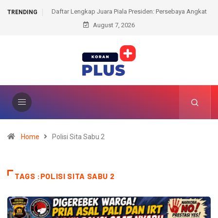
r Lengkap Juara Piala Presiden: Persebaya Angkat
Duta Ring Abdullah Mas
TRENDING
Trofi Perdana, Arema FC Kokoh Tak Terkejar
August 7, 2026
Usai Penyerahan Sab
Home
Polisi Sita Sabu 2
TAGS :POLISI SITA SABU 2