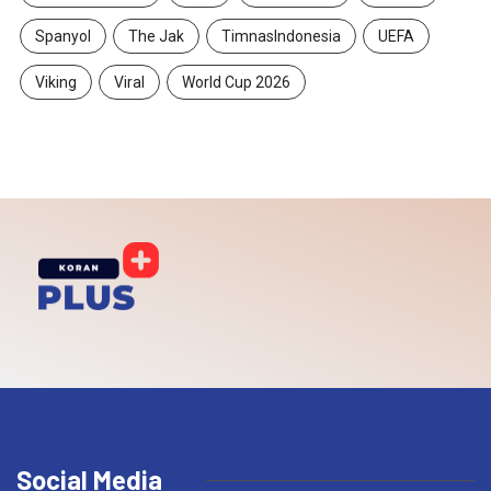
Spanyol
The Jak
TimnasIndonesia
UEFA
Viking
Viral
World Cup 2026
Social Media