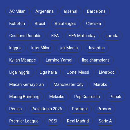
AC Milan
Argentina
arsenal
Barcelona
Bobotoh
Brasil
Bulutangkis
Chelsea
Cristiano Ronaldo
FIFA
FIFA Matchday
garuda
Inggris
Inter Milan
jak Mania
Juventus
Kylian Mbappe
Lamine Yamal
liga champions
Liga Inggris
Liga Italia
Lionel Messi
Liverpool
Macan Kemayoran
Manchester City
Maroko
Maung Bandung
Meksiko
Pep Guardiola
Persib
Persija
Piala Dunia 2026
Portugal
Prancis
Premier League
PSSI
Real Madrid
Serie A