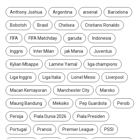
Anthony Joshua
Argentina
arsenal
Barcelona
Bobotoh
Brasil
Chelsea
Cristiano Ronaldo
FIFA
FIFA Matchday
garuda
Indonesia
Inggris
Inter Milan
jak Mania
Juventus
Kylian Mbappe
Lamine Yamal
liga champions
Liga Inggris
Liga Italia
Lionel Messi
Liverpool
Macan Kemayoran
Manchester City
Maroko
Maung Bandung
Meksiko
Pep Guardiola
Persib
Persija
Piala Dunia 2026
Piala Presiden
Portugal
Prancis
Premier League
PSSI