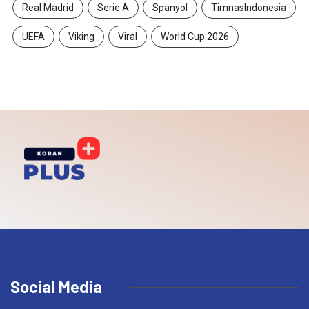
Real Madrid
Serie A
Spanyol
TimnasIndonesia
UEFA
Viking
Viral
World Cup 2026
Social Media