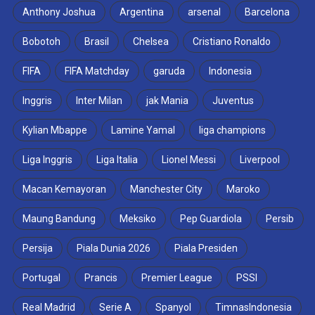
Anthony Joshua
Argentina
arsenal
Barcelona
Bobotoh
Brasil
Chelsea
Cristiano Ronaldo
FIFA
FIFA Matchday
garuda
Indonesia
Inggris
Inter Milan
jak Mania
Juventus
Kylian Mbappe
Lamine Yamal
liga champions
Liga Inggris
Liga Italia
Lionel Messi
Liverpool
Macan Kemayoran
Manchester City
Maroko
Maung Bandung
Meksiko
Pep Guardiola
Persib
Persija
Piala Dunia 2026
Piala Presiden
Portugal
Prancis
Premier League
PSSI
Real Madrid
Serie A
Spanyol
TimnasIndonesia