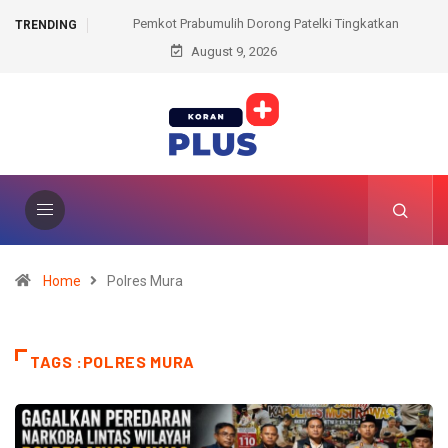
abumulih Dorong Patelki Tingkatkan
Dominasi Srikandi Indonesia, Ja
TRENDING
tensi SDM dan Mutu Pelayanan
August 9, 2026
Emas, Balqis Amankan Perunggu
Home
Polres Mura
TAGS :POLRES MURA