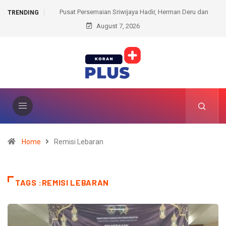
iwijaya Hadir, Herman Deru dan
Kantah Prabumulih Ajak Camat dan Lurah W
TRENDING
t Komitmen Lestarikan Hutan
August 7, 2026
Administrasi Pertanahan
Home
Remisi Lebaran
TAGS :REMISI LEBARAN