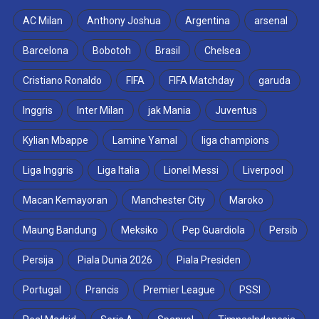
AC Milan
Anthony Joshua
Argentina
arsenal
Barcelona
Bobotoh
Brasil
Chelsea
Cristiano Ronaldo
FIFA
FIFA Matchday
garuda
Inggris
Inter Milan
jak Mania
Juventus
Kylian Mbappe
Lamine Yamal
liga champions
Liga Inggris
Liga Italia
Lionel Messi
Liverpool
Macan Kemayoran
Manchester City
Maroko
Maung Bandung
Meksiko
Pep Guardiola
Persib
Persija
Piala Dunia 2026
Piala Presiden
Portugal
Prancis
Premier League
PSSI