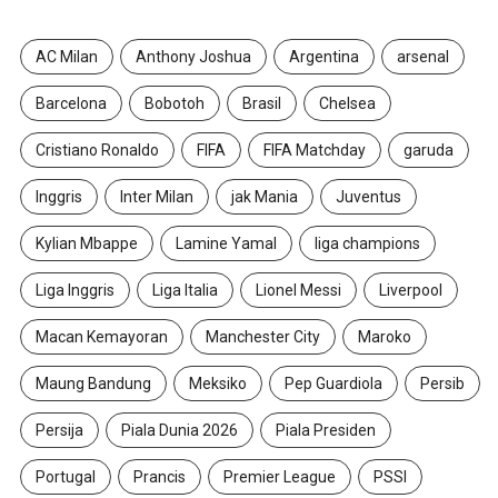
AC Milan
Anthony Joshua
Argentina
arsenal
Barcelona
Bobotoh
Brasil
Chelsea
Cristiano Ronaldo
FIFA
FIFA Matchday
garuda
Inggris
Inter Milan
jak Mania
Juventus
Kylian Mbappe
Lamine Yamal
liga champions
Liga Inggris
Liga Italia
Lionel Messi
Liverpool
Macan Kemayoran
Manchester City
Maroko
Maung Bandung
Meksiko
Pep Guardiola
Persib
Persija
Piala Dunia 2026
Piala Presiden
Portugal
Prancis
Premier League
PSSI