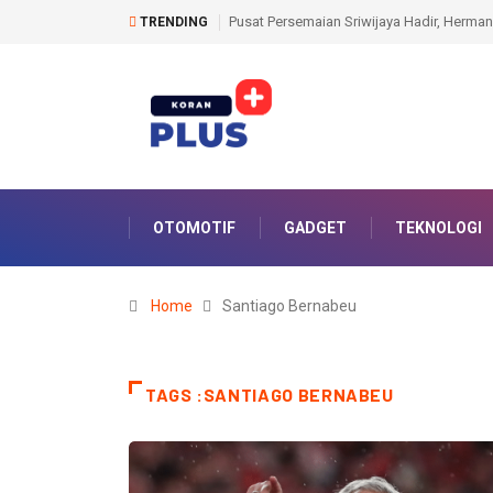
Pusat Persemaian Sriwijaya Hadir, Herman Deru dan Menhut RI 
TRENDING
OTOMOTIF
GADGET
TEKNOLOGI
Home
Santiago Bernabeu
TAGS :SANTIAGO BERNABEU