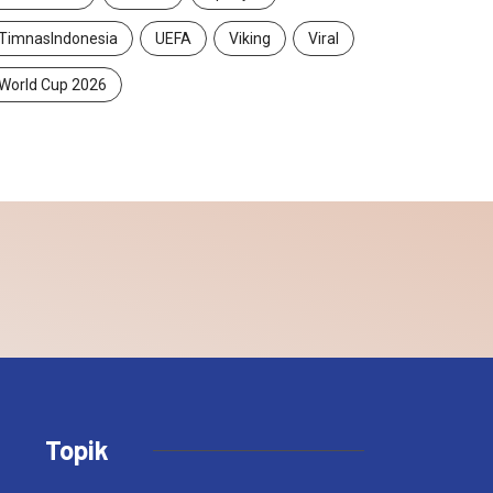
TimnasIndonesia
UEFA
Viking
Viral
World Cup 2026
Topik