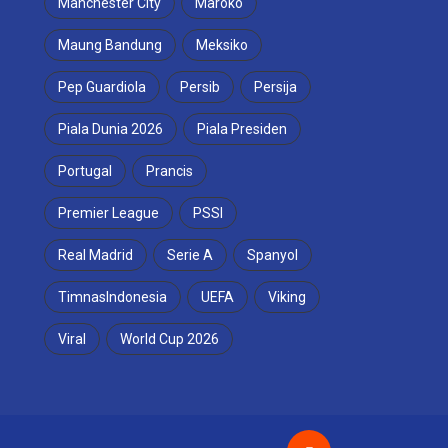
Manchester City
Maroko
Maung Bandung
Meksiko
Pep Guardiola
Persib
Persija
Piala Dunia 2026
Piala Presiden
Portugal
Prancis
Premier League
PSSI
Real Madrid
Serie A
Spanyol
TimnasIndonesia
UEFA
Viking
Viral
World Cup 2026