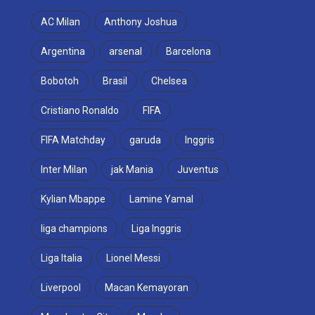
AC Milan
Anthony Joshua
Argentina
arsenal
Barcelona
Bobotoh
Brasil
Chelsea
Cristiano Ronaldo
FIFA
FIFA Matchday
garuda
Inggris
Inter Milan
jak Mania
Juventus
Kylian Mbappe
Lamine Yamal
liga champions
Liga Inggris
Liga Italia
Lionel Messi
Liverpool
Macan Kemayoran