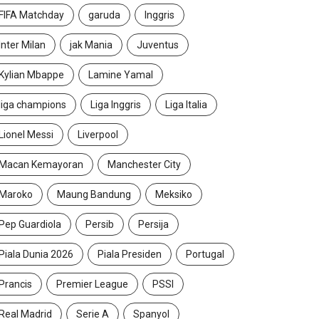
FIFA Matchday
garuda
Inggris
Inter Milan
jak Mania
Juventus
Kylian Mbappe
Lamine Yamal
liga champions
Liga Inggris
Liga Italia
Lionel Messi
Liverpool
Macan Kemayoran
Manchester City
Maroko
Maung Bandung
Meksiko
Pep Guardiola
Persib
Persija
Piala Dunia 2026
Piala Presiden
Portugal
Prancis
Premier League
PSSI
Real Madrid
Serie A
Spanyol