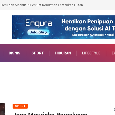
Perkuat Komitmen Lestarikan Hutan
Kantah Prabumulih Ajak Camat dan Lurah W
BISNIS
SPORT
HIBURAN
LIFESTYLE
E
SPORT
Jose Mourinho Berpeluang