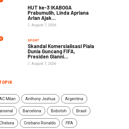
7
DAERAH
HUT ke-3 IKABOGA
Prabumulih, Linda Apriana
Arlan Ajak...
August 7, 2026
8
SPORT
Skandal Komersialisasi Piala
Dunia Guncang FIFA,
Presiden Gianni...
August 7, 2026
TOPIK
AC Milan
Anthony Joshua
Argentina
arsenal
Barcelona
Bobotoh
Brasil
Chelsea
Cristiano Ronaldo
FIFA