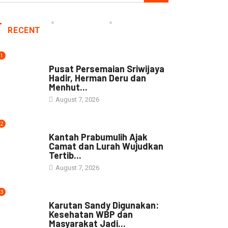
RECENT
1
NEWS
Pusat Persemaian Sriwijaya
Hadir, Herman Deru dan
Menhut...
August 7, 2026
2
NEWS
Kantah Prabumulih Ajak
Camat dan Lurah Wujudkan
Tertib...
August 7, 2026
3
DAERAH
Karutan Sandy Digunakan:
Kesehatan WBP dan
Masyarakat Jadi...