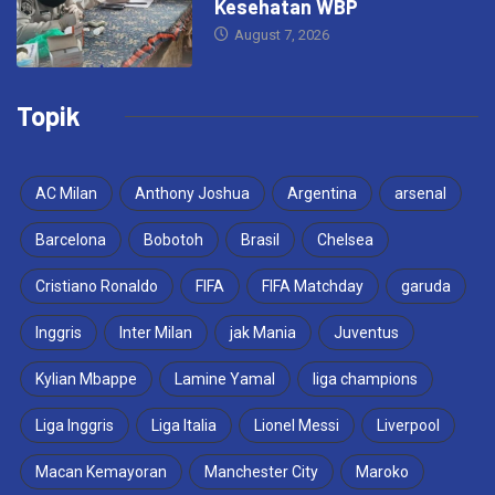
Kesehatan WBP
August 7, 2026
Topik
AC Milan
Anthony Joshua
Argentina
arsenal
Barcelona
Bobotoh
Brasil
Chelsea
Cristiano Ronaldo
FIFA
FIFA Matchday
garuda
Inggris
Inter Milan
jak Mania
Juventus
Kylian Mbappe
Lamine Yamal
liga champions
Liga Inggris
Liga Italia
Lionel Messi
Liverpool
Macan Kemayoran
Manchester City
Maroko