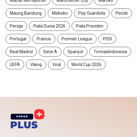
Macan Kemayoran
Manchester City
Maroko
Maung Bandung
Meksiko
Pep Guardiola
Persib
Persija
Piala Dunia 2026
Piala Presiden
Portugal
Prancis
Premier League
PSSI
Real Madrid
Serie A
Spanyol
TimnasIndonesia
UEFA
Viking
Viral
World Cup 2026