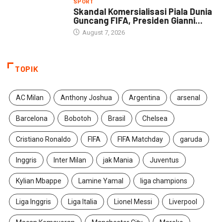
SPORT
Skandal Komersialisasi Piala Dunia
Guncang FIFA, Presiden Gianni...
August 7, 2026
TOPIK
AC Milan
Anthony Joshua
Argentina
arsenal
Barcelona
Bobotoh
Brasil
Chelsea
Cristiano Ronaldo
FIFA
FIFA Matchday
garuda
Inggris
Inter Milan
jak Mania
Juventus
Kylian Mbappe
Lamine Yamal
liga champions
Liga Inggris
Liga Italia
Lionel Messi
Liverpool