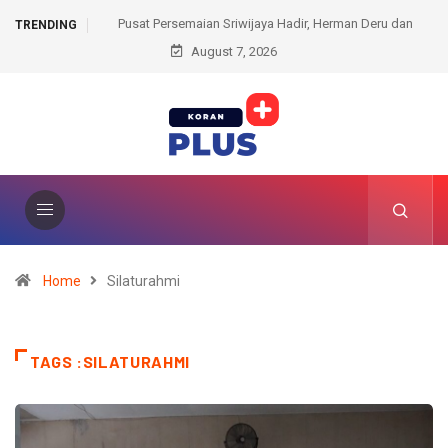
Hadir, Herman Deru dan
Kantah Prabumulih Ajak Camat dan Lurah Wujudkan 
TRENDING
en Lestarikan Hutan
August 7, 2026
Administrasi Pertanahan
Home
Silaturahmi
TAGS :SILATURAHMI