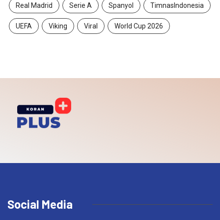
Real Madrid
Serie A
Spanyol
TimnasIndonesia
UEFA
Viking
Viral
World Cup 2026
Social Media