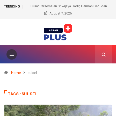
n Sriwijaya Hadir, Herman Deru dan
Kantah Prabumulih Ajak Camat dan Lur
TRENDING
rkuat Komitmen Lestarikan Hutan
August 7, 2026
Administrasi Pertana
Home
sulsel
TAGS :SULSEL