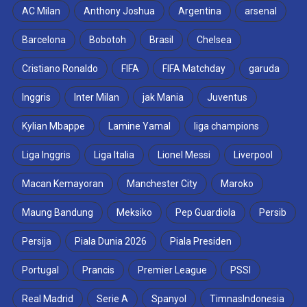
AC Milan
Anthony Joshua
Argentina
arsenal
Barcelona
Bobotoh
Brasil
Chelsea
Cristiano Ronaldo
FIFA
FIFA Matchday
garuda
Inggris
Inter Milan
jak Mania
Juventus
Kylian Mbappe
Lamine Yamal
liga champions
Liga Inggris
Liga Italia
Lionel Messi
Liverpool
Macan Kemayoran
Manchester City
Maroko
Maung Bandung
Meksiko
Pep Guardiola
Persib
Persija
Piala Dunia 2026
Piala Presiden
Portugal
Prancis
Premier League
PSSI
Real Madrid
Serie A
Spanyol
TimnasIndonesia