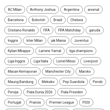
AC Milan
Anthony Joshua
Argentina
arsenal
Barcelona
Bobotoh
Brasil
Chelsea
Cristiano Ronaldo
FIFA
FIFA Matchday
garuda
Inggris
Inter Milan
jak Mania
Juventus
Kylian Mbappe
Lamine Yamal
liga champions
Liga Inggris
Liga Italia
Lionel Messi
Liverpool
Macan Kemayoran
Manchester City
Maroko
Maung Bandung
Meksiko
Pep Guardiola
Persib
Persija
Piala Dunia 2026
Piala Presiden
Portugal
Prancis
Premier League
PSSI