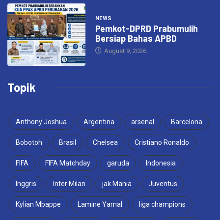
NEWS
Pemkot-DPRD Prabumulih
Bersiap Bahas APBD
August 9, 2026
Topik
Anthony Joshua
Argentina
arsenal
Barcelona
Bobotoh
Brasil
Chelsea
Cristiano Ronaldo
FIFA
FIFA Matchday
garuda
Indonesia
Inggris
Inter Milan
jak Mania
Juventus
Kylian Mbappe
Lamine Yamal
liga champions