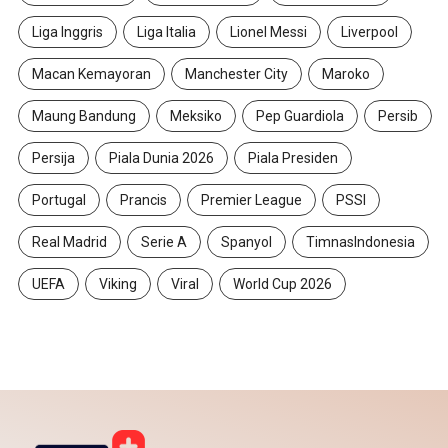
Liga Inggris
Liga Italia
Lionel Messi
Liverpool
Macan Kemayoran
Manchester City
Maroko
Maung Bandung
Meksiko
Pep Guardiola
Persib
Persija
Piala Dunia 2026
Piala Presiden
Portugal
Prancis
Premier League
PSSI
Real Madrid
Serie A
Spanyol
TimnasIndonesia
UEFA
Viking
Viral
World Cup 2026