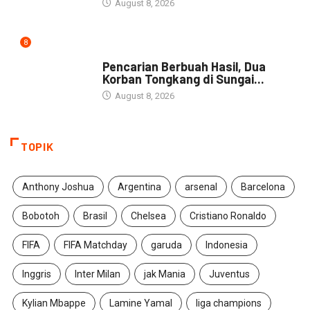
August 8, 2026
8
NEWS
Pencarian Berbuah Hasil, Dua
Korban Tongkang di Sungai...
August 8, 2026
TOPIK
Anthony Joshua
Argentina
arsenal
Barcelona
Bobotoh
Brasil
Chelsea
Cristiano Ronaldo
FIFA
FIFA Matchday
garuda
Indonesia
Inggris
Inter Milan
jak Mania
Juventus
Kylian Mbappe
Lamine Yamal
liga champions