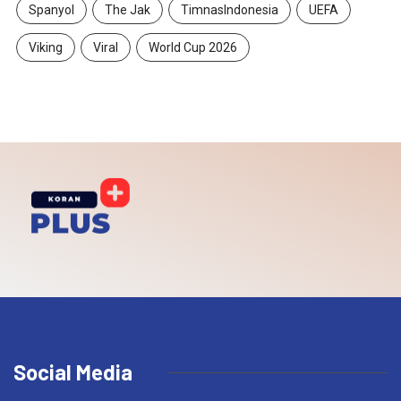
Spanyol
The Jak
TimnasIndonesia
UEFA
Viking
Viral
World Cup 2026
Social Media