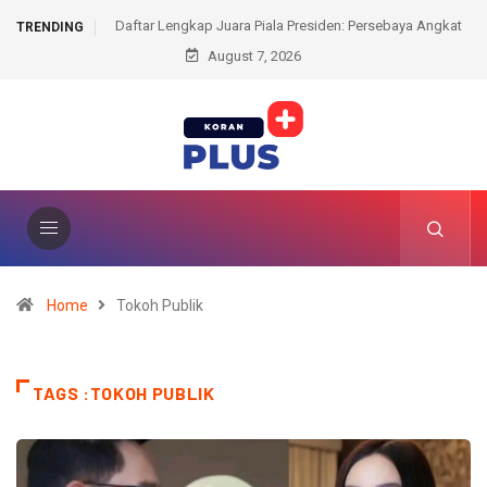
Piala Presiden: Persebaya Angkat
Duta Ring Abdullah Mason Sah Jadi Jua
TRENDING
rema FC Kokoh Tak Terkejar
August 7, 2026
Usai Penyerahan Sabuk Oleh Vasyl L
Home
Tokoh Publik
TAGS :TOKOH PUBLIK