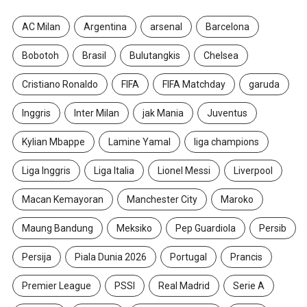
AC Milan
Argentina
arsenal
Barcelona
Bobotoh
Brasil
Bulutangkis
Chelsea
Cristiano Ronaldo
FIFA
FIFA Matchday
garuda
Inggris
Inter Milan
jak Mania
Juventus
Kylian Mbappe
Lamine Yamal
liga champions
Liga Inggris
Liga Italia
Lionel Messi
Liverpool
Macan Kemayoran
Manchester City
Maroko
Maung Bandung
Meksiko
Pep Guardiola
Persib
Persija
Piala Dunia 2026
Portugal
Prancis
Premier League
PSSI
Real Madrid
Serie A