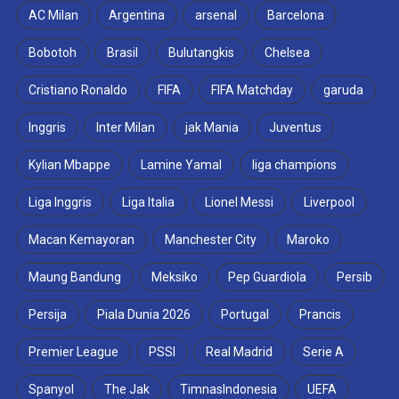
AC Milan
Argentina
arsenal
Barcelona
Bobotoh
Brasil
Bulutangkis
Chelsea
Cristiano Ronaldo
FIFA
FIFA Matchday
garuda
Inggris
Inter Milan
jak Mania
Juventus
Kylian Mbappe
Lamine Yamal
liga champions
Liga Inggris
Liga Italia
Lionel Messi
Liverpool
Macan Kemayoran
Manchester City
Maroko
Maung Bandung
Meksiko
Pep Guardiola
Persib
Persija
Piala Dunia 2026
Portugal
Prancis
Premier League
PSSI
Real Madrid
Serie A
Spanyol
The Jak
TimnasIndonesia
UEFA