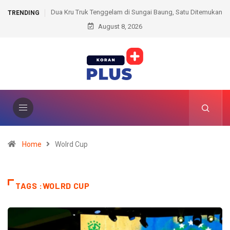
gelam di Sungai Baung, Satu Ditemukan
Cari Istri yang Hilang Sepekan, Su
TRENDING
Tewas
August 8, 2026
Sandalnya di Kos Pria 
Home
Wolrd Cup
TAGS :WOLRD CUP