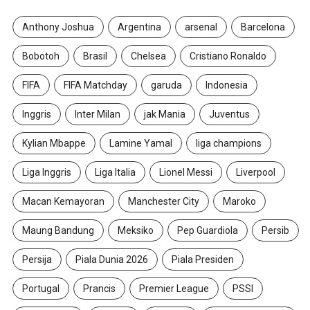
Anthony Joshua
Argentina
arsenal
Barcelona
Bobotoh
Brasil
Chelsea
Cristiano Ronaldo
FIFA
FIFA Matchday
garuda
Indonesia
Inggris
Inter Milan
jak Mania
Juventus
Kylian Mbappe
Lamine Yamal
liga champions
Liga Inggris
Liga Italia
Lionel Messi
Liverpool
Macan Kemayoran
Manchester City
Maroko
Maung Bandung
Meksiko
Pep Guardiola
Persib
Persija
Piala Dunia 2026
Piala Presiden
Portugal
Prancis
Premier League
PSSI