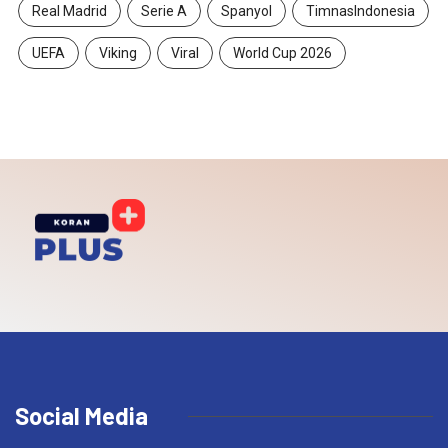
Real Madrid
Serie A
Spanyol
TimnasIndonesia
UEFA
Viking
Viral
World Cup 2026
Social Media