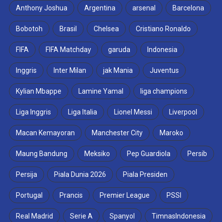
Anthony Joshua
Argentina
arsenal
Barcelona
Bobotoh
Brasil
Chelsea
Cristiano Ronaldo
FIFA
FIFA Matchday
garuda
Indonesia
Inggris
Inter Milan
jak Mania
Juventus
Kylian Mbappe
Lamine Yamal
liga champions
Liga Inggris
Liga Italia
Lionel Messi
Liverpool
Macan Kemayoran
Manchester City
Maroko
Maung Bandung
Meksiko
Pep Guardiola
Persib
Persija
Piala Dunia 2026
Piala Presiden
Portugal
Prancis
Premier League
PSSI
Real Madrid
Serie A
Spanyol
TimnasIndonesia