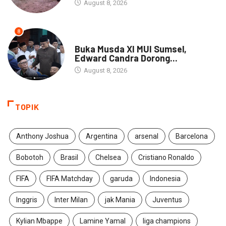
August 8, 2026
8
DAERAH
Buka Musda XI MUI Sumsel,
Edward Candra Dorong...
August 8, 2026
TOPIK
Anthony Joshua
Argentina
arsenal
Barcelona
Bobotoh
Brasil
Chelsea
Cristiano Ronaldo
FIFA
FIFA Matchday
garuda
Indonesia
Inggris
Inter Milan
jak Mania
Juventus
Kylian Mbappe
Lamine Yamal
liga champions