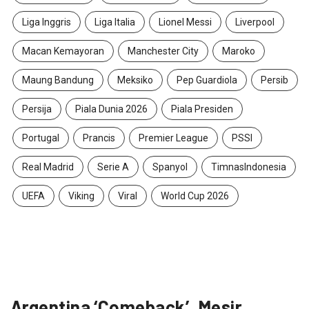
Liga Inggris
Liga Italia
Lionel Messi
Liverpool
Macan Kemayoran
Manchester City
Maroko
Maung Bandung
Meksiko
Pep Guardiola
Persib
Persija
Piala Dunia 2026
Piala Presiden
Portugal
Prancis
Premier League
PSSI
Real Madrid
Serie A
Spanyol
TimnasIndonesia
UEFA
Viking
Viral
World Cup 2026
Argentina ‘Comeback’, Mesir