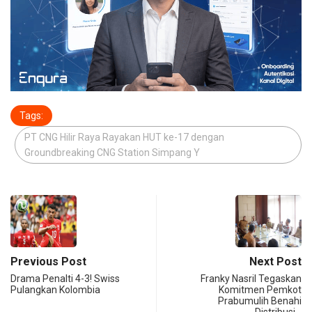
Tags:
PT CNG Hilir Raya Rayakan HUT ke-17 dengan
Groundbreaking CNG Station Simpang Y
Previous Post
Next Post
Drama Penalti 4-3! Swiss
Franky Nasril Tegaskan
Pulangkan Kolombia
Komitmen Pemkot
Prabumulih Benahi
Distribusi…