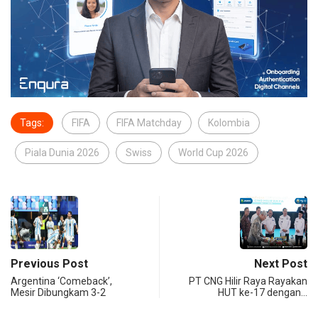
Tags:
FIFA
FIFA Matchday
Kolombia
Piala Dunia 2026
Swiss
World Cup 2026
Previous Post
Next Post
Argentina ‘Comeback’,
PT CNG Hilir Raya Rayakan
Mesir Dibungkam 3-2
HUT ke-17 dengan…