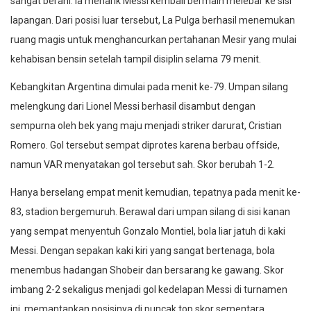
sangat berani. Ia menarik Messi kembali bermain melebar ke sisi
lapangan. Dari posisi luar tersebut, La Pulga berhasil menemukan
ruang magis untuk menghancurkan pertahanan Mesir yang mulai
kehabisan bensin setelah tampil disiplin selama 79 menit.
Kebangkitan Argentina dimulai pada menit ke-79. Umpan silang
melengkung dari Lionel Messi berhasil disambut dengan
sempurna oleh bek yang maju menjadi striker darurat, Cristian
Romero. Gol tersebut sempat diprotes karena berbau offside,
namun VAR menyatakan gol tersebut sah. Skor berubah 1-2.
Hanya berselang empat menit kemudian, tepatnya pada menit ke-
83, stadion bergemuruh. Berawal dari umpan silang di sisi kanan
yang sempat menyentuh Gonzalo Montiel, bola liar jatuh di kaki
Messi. Dengan sepakan kaki kiri yang sangat bertenaga, bola
menembus hadangan Shobeir dan bersarang ke gawang. Skor
imbang 2-2 sekaligus menjadi gol kedelapan Messi di turnamen
ini, memantapkan posisinya di puncak top skor sementara.