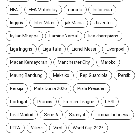
FIFA
FIFA Matchday
garuda
Indonesia
Inggris
Inter Milan
jak Mania
Juventus
Kylian Mbappe
Lamine Yamal
liga champions
Liga Inggris
Liga Italia
Lionel Messi
Liverpool
Macan Kemayoran
Manchester City
Maroko
Maung Bandung
Meksiko
Pep Guardiola
Persib
Persija
Piala Dunia 2026
Piala Presiden
Portugal
Prancis
Premier League
PSSI
Real Madrid
Serie A
Spanyol
TimnasIndonesia
UEFA
Viking
Viral
World Cup 2026