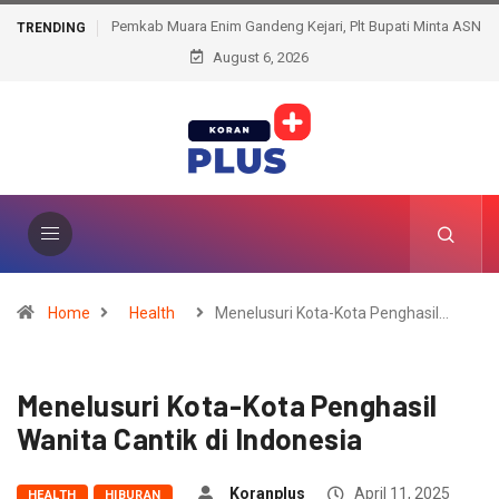
Pemkab Muara Enim Gandeng Kejari, Plt Bupati Minta ASN
TRENDING
Jangan Takut Konsultasi Hukum
August 6, 2026
Home
Health
Menelusuri Kota-Kota Penghasil…
Menelusuri Kota-Kota Penghasil
Wanita Cantik di Indonesia
Koranplus
April 11, 2025
HEALTH
HIBURAN