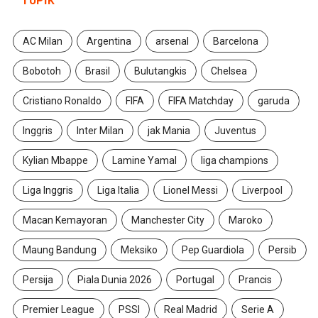
AC Milan
Argentina
arsenal
Barcelona
Bobotoh
Brasil
Bulutangkis
Chelsea
Cristiano Ronaldo
FIFA
FIFA Matchday
garuda
Inggris
Inter Milan
jak Mania
Juventus
Kylian Mbappe
Lamine Yamal
liga champions
Liga Inggris
Liga Italia
Lionel Messi
Liverpool
Macan Kemayoran
Manchester City
Maroko
Maung Bandung
Meksiko
Pep Guardiola
Persib
Persija
Piala Dunia 2026
Portugal
Prancis
Premier League
PSSI
Real Madrid
Serie A