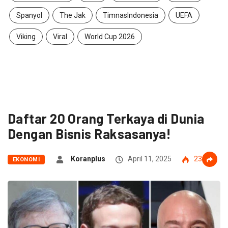
Spanyol
The Jak
TimnasIndonesia
UEFA
Viking
Viral
World Cup 2026
Daftar 20 Orang Terkaya di Dunia
Dengan Bisnis Raksasanya!
Koranplus
April 11, 2025
239
EKONOMI