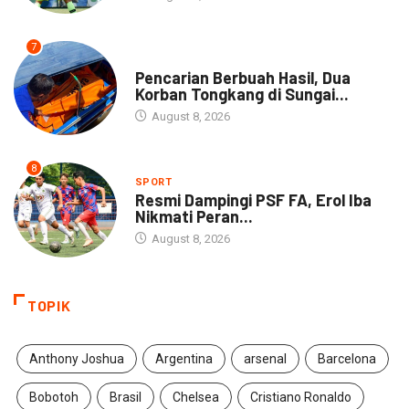
7
NEWS
Pencarian Berbuah Hasil, Dua
Korban Tongkang di Sungai...
August 8, 2026
8
SPORT
Resmi Dampingi PSF FA, Erol Iba
Nikmati Peran...
August 8, 2026
TOPIK
Anthony Joshua
Argentina
arsenal
Barcelona
Bobotoh
Brasil
Chelsea
Cristiano Ronaldo