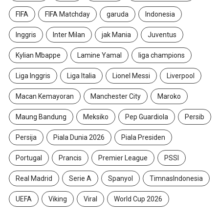
FIFA
FIFA Matchday
garuda
Indonesia
Inggris
Inter Milan
jak Mania
Juventus
Kylian Mbappe
Lamine Yamal
liga champions
Liga Inggris
Liga Italia
Lionel Messi
Liverpool
Macan Kemayoran
Manchester City
Maroko
Maung Bandung
Meksiko
Pep Guardiola
Persib
Persija
Piala Dunia 2026
Piala Presiden
Portugal
Prancis
Premier League
PSSI
Real Madrid
Serie A
Spanyol
TimnasIndonesia
UEFA
Viking
Viral
World Cup 2026