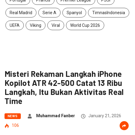
Portugal
Prancis
Premier League
PSSI
Real Madrid
Serie A
Spanyol
TimnasIndonesia
UEFA
Viking
Viral
World Cup 2026
Misteri Rekaman Langkah iPhone
Kopilot ATR 42-500 Catat 13 Ribu
Langkah, Itu Bukan Aktivitas Real
Time
Muhammad Fanber
January 21, 2026
NEWS
106