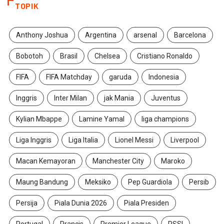
TOPIK
Anthony Joshua
Argentina
arsenal
Barcelona
Bobotoh
Brasil
Chelsea
Cristiano Ronaldo
FIFA
FIFA Matchday
garuda
Indonesia
Inggris
Inter Milan
jak Mania
Juventus
Kylian Mbappe
Lamine Yamal
liga champions
Liga Inggris
Liga Italia
Lionel Messi
Liverpool
Macan Kemayoran
Manchester City
Maroko
Maung Bandung
Meksiko
Pep Guardiola
Persib
Persija
Piala Dunia 2026
Piala Presiden