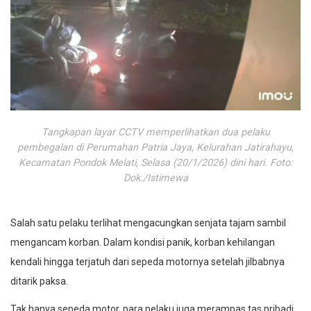
Tangkapan layar CCTV memperlihatkan dua pelaku
pembegalan di Perumahan Patria Jaya, Kelurahan Jatirahayu,
Kecamatan Pondok Melati, Selasa (20/1/2026) dini hari. Foto:
Dok./Istimewa
Salah satu pelaku terlihat mengacungkan senjata tajam sambil
mengancam korban. Dalam kondisi panik, korban kehilangan
kendali hingga terjatuh dari sepeda motornya setelah jilbabnya
ditarik paksa.
Tak hanya sepeda motor, para pelaku juga merampas tas pribadi