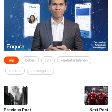
Tags:
bekasi
cctv
kejahatanjalanan
kriminal
pembegalan
Previous Post
Next Post